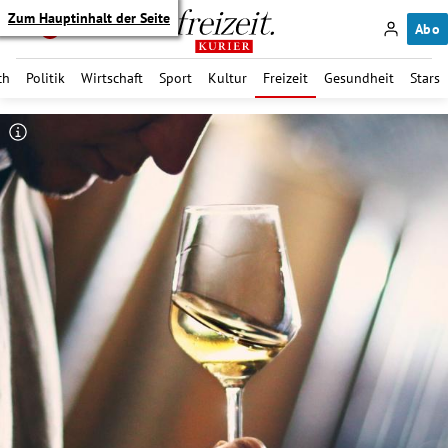
Zum Hauptinhalt der Seite
Abo
ch
Politik
Wirtschaft
Sport
Kultur
Freizeit
Gesundheit
Stars
itik Untermenü