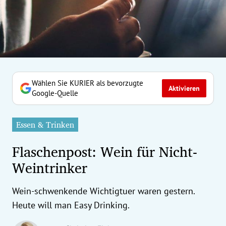
erreich Untermenü
rt Untermenü
tschaft Untermenü
rs Untermenü
Wählen Sie KURIER als bevorzugte
Aktivieren
Google-Quelle
izeit Untermenü
Essen & Trinken
undheit Untermenü
Flaschenpost: Wein für Nicht-
tur Untermenü
Weintrinker
nung Untermenü
Wein-schwenkende Wichtigtuer waren gestern.
ilität Untermenü
Heute will man Easy Drinking.