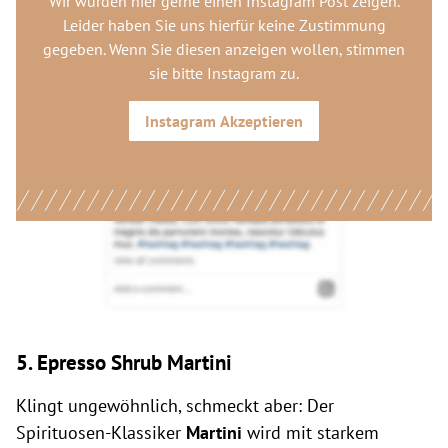
Wir würden hier gerne
einen Instagram Post
zeigen.
Leider haben Sie uns hierfür keine Zustimmung
gegeben. Wenn Sie diesen anzeigen wollen, stimmen
sie bitte
Instagram
zu.
Instagram
Akzeptieren
5. Epresso Shrub Martini
Klingt ungewöhnlich, schmeckt aber: Der
Spirituosen-Klassiker
Martini
wird mit starkem