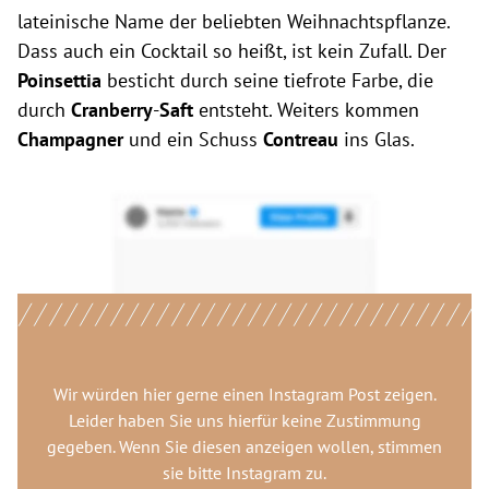
lateinische Name der beliebten Weihnachtspflanze.
Dass auch ein Cocktail so heißt, ist kein Zufall. Der
Poinsettia
besticht durch seine tiefrote Farbe, die
durch
Cranberry
-
Saft
entsteht. Weiters kommen
Champagner
und ein Schuss
Contreau
ins Glas.
Wir würden hier gerne
einen Instagram Post
zeigen.
Leider haben Sie uns hierfür keine Zustimmung
gegeben. Wenn Sie diesen anzeigen wollen, stimmen
sie bitte
Instagram
zu.