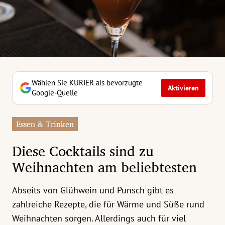
erreich Untermenü
rt Untermenü
tschaft Untermenü
rs Untermenü
Wählen Sie KURIER als bevorzugte
Aktivieren
Google-Quelle
izeit Untermenü
Essen & Trinken
undheit Untermenü
Diese Cocktails sind zu
tur Untermenü
Weihnachten am beliebtesten
nung Untermenü
Abseits von Glühwein und Punsch gibt es
ilität Untermenü
zahlreiche Rezepte, die für Wärme und Süße rund
Weihnachten sorgen. Allerdings auch für viel