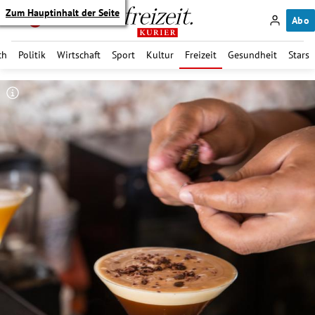
Zum Hauptinhalt der Seite
Abo
ch
Politik
Wirtschaft
Sport
Kultur
Freizeit
Gesundheit
Stars
itik Untermenü