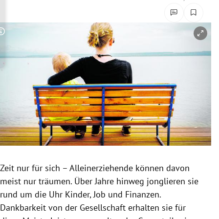
rreich Untermenü
rt Untermenü
Copyright-Hinweis öffnen/schließen
schaft Untermenü
s Untermenü
zeit Untermenü
undheit Untermenü
tur Untermenü
Zeit nur für sich – Alleinerziehende können davon
nung Untermenü
meist nur träumen. Über Jahre hinweg jonglieren sie
rund um die Uhr Kinder, Job und
Finanzen
.
lität Untermenü
Dankbarkeit von der Gesellschaft erhalten sie für