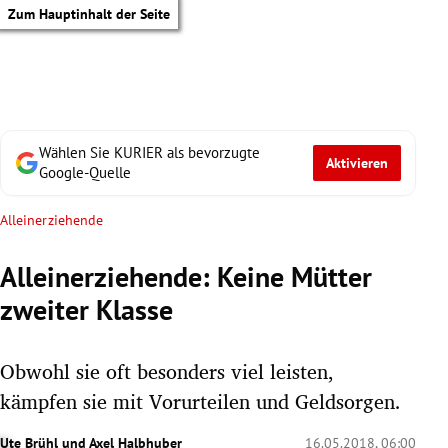
Zum Hauptinhalt der Seite
Wählen Sie KURIER als bevorzugte
Aktivieren
Google-Quelle
Alleinerziehende
Alleinerziehende: Keine Mütter
zweiter Klasse
Obwohl sie oft besonders viel leisten,
kämpfen sie mit Vorurteilen und Geldsorgen.
tik Untermenü
Ute Brühl
und
Axel Halbhuber
16.05.2018, 06:00