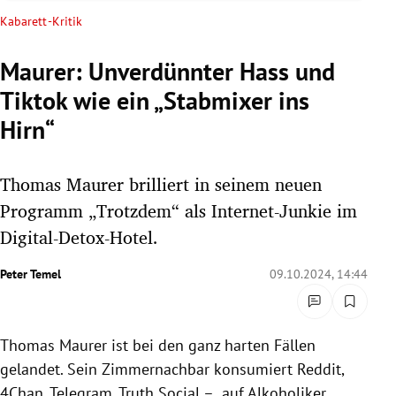
rreich Untermenü
Kabarett-Kritik
rt Untermenü
Maurer: Unverdünnter Hass und
Tiktok wie ein „Stabmixer ins
schaft Untermenü
Hirn“
s Untermenü
Thomas Maurer brilliert in seinem neuen
zeit Untermenü
Programm „Trotzdem“ als Internet-Junkie im
undheit Untermenü
Digital-Detox-Hotel.
tur Untermenü
Peter Temel
09.10.2024, 14:44
nung Untermenü
Thomas Maurer ist bei den ganz harten Fällen
lität Untermenü
gelandet. Sein Zimmernachbar konsumiert Reddit,
4Chan, Telegram, Truth Social – „auf Alkoholiker