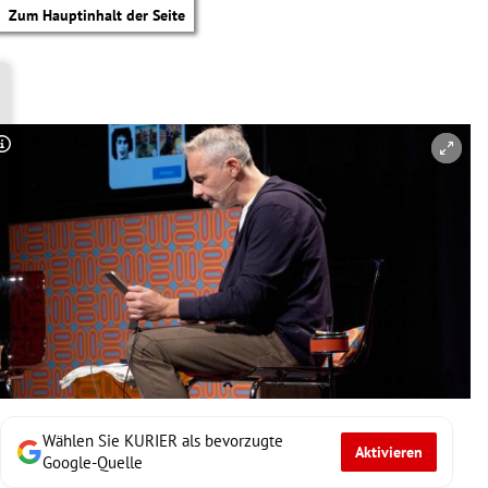
Zum Hauptinhalt der Seite
Copyright-Hinweis öffnen/schließen
Wählen Sie KURIER als bevorzugte
Aktivieren
tik Untermenü
Google-Quelle