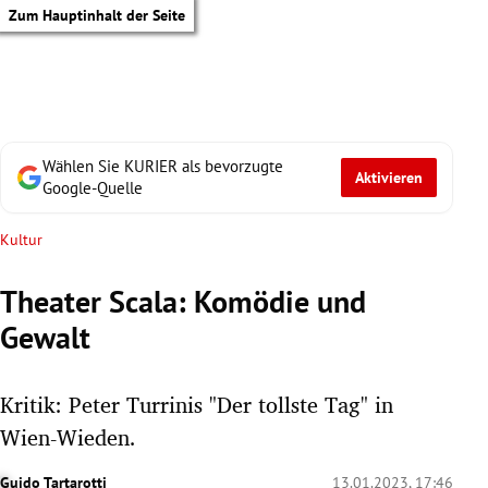
Zum Hauptinhalt der Seite
Wählen Sie KURIER als bevorzugte
Aktivieren
Google-Quelle
Kultur
Theater Scala: Komödie und
Gewalt
Kritik: Peter Turrinis "Der tollste Tag" in
Wien-Wieden.
tik Untermenü
Guido Tartarotti
13.01.2023, 17:46