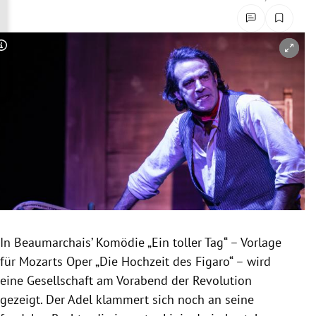
rreich Untermenü
rt Untermenü
Copyright-Hinweis öffnen/schließen
schaft Untermenü
s Untermenü
zeit Untermenü
undheit Untermenü
tur Untermenü
In Beaumarchais’ Komödie „Ein toller Tag“ – Vorlage
nung Untermenü
für Mozarts Oper „Die Hochzeit des Figaro“ – wird
eine Gesellschaft am Vorabend der Revolution
lität Untermenü
gezeigt. Der Adel klammert sich noch an seine