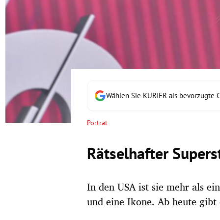
rt Untermenü
schaft Untermenü
s Untermenü
zeit Untermenü
Wählen Sie KURIER als bevorzugte 
undheit Untermenü
Porträt
tur Untermenü
Rätselhafter Superst
nung Untermenü
In den USA ist sie mehr als ein 
lität Untermenü
und eine Ikone. Ab heute gibt 