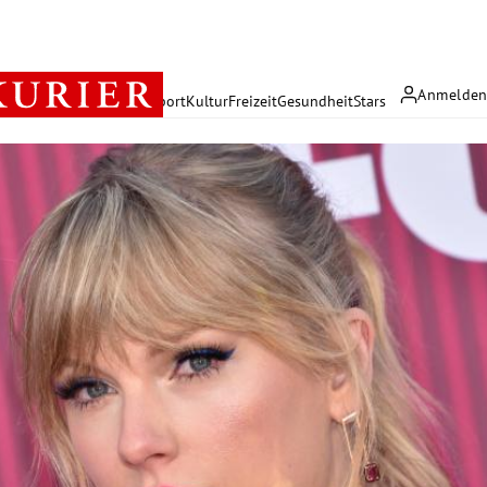
Anmelde
rreich
Politik
Wirtschaft
Sport
Kultur
Freizeit
Gesundheit
Stars