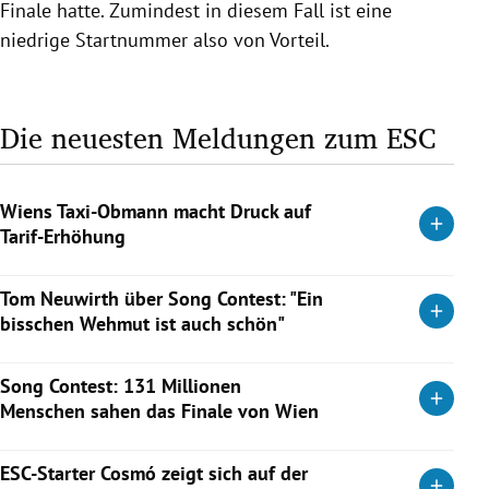
Finale hatte. Zumindest in diesem Fall ist eine
niedrige Startnummer also von Vorteil.
Die neuesten Meldungen zum ESC
Wiens Taxi-Obmann macht Druck auf
Tarif-Erhöhung
Wiens Taxi-Obmann über die Qualität der Lenker und die
Tom Neuwirth über Song Contest: "Ein
Debatten darüber. Wegen der Nichterhöhung des Tarifs hat es
bisschen Wehmut ist auch schön"
Überlegung einer Großdemo gegeben.
Tom Neuwirth hat Conchita nicht ganz hinter sich gelassen.
Weiterlesen
Song Contest: 131 Millionen
Jetzt ist er aber in der „Fledermaus“ zu sehen. Und er spricht
Menschen sahen das Finale von Wien
im KURIER-Interview über diesen einen Moment beim ESC
2026.
Angesichts boykottierender Länder kam es zu einem
ESC-Starter Cosmó zeigt sich auf der
Rückgang im Vergleich zum Vorjahr.