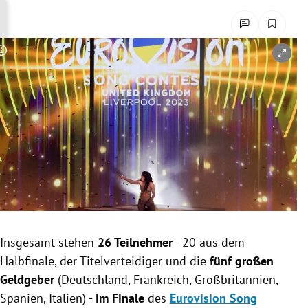
rreich Untermenü
rt Untermenü
Copyright-Hinweis öffnen/schließen
schaft Untermenü
s Untermenü
zeit Untermenü
undheit Untermenü
tur Untermenü
Insgesamt stehen
26 Teilnehmer
- 20 aus dem
nung Untermenü
Halbfinale, der Titelverteidiger und die
fünf großen
lität Untermenü
Geldgeber
(
Deutschland, Frankreich, Großbritannien,
Spanien, Italien)
-
im Finale
des
Eurovision Song