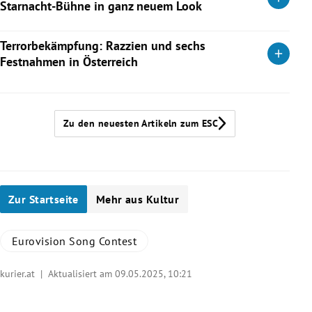
Weiterlesen
Starnacht-Bühne in ganz neuem Look
Weiterlesen
Nach dem Eurovision Song Contest möchte der Sänger ein
Terrorbekämpfung: Razzien und sechs
neues Kapitel aufschlagen.
Festnahmen in Österreich
Weiterlesen
Der Verfassungsschutz führte österreichweit Aktionen gegen
den islamistischen Extremismus und Terrorismus durch. Der
jüngste Verdächtige ist 14 Jahre alt.
Zu den neuesten Artikeln zum ESC
Weiterlesen
Zur Startseite
Mehr aus Kultur
Eurovision Song Contest
kurier.at | Aktualisiert am 09.05.2025,
10:21