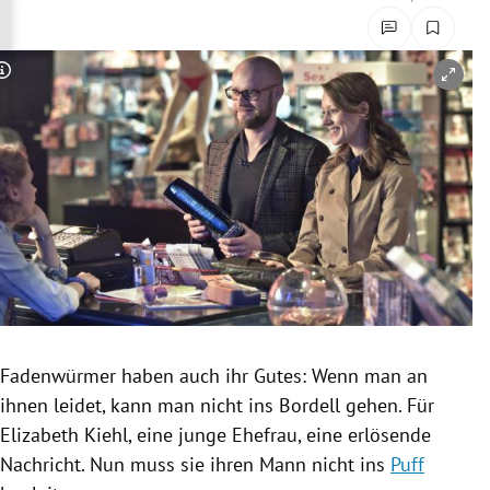
rreich Untermenü
rt Untermenü
Copyright-Hinweis öffnen/schließen
schaft Untermenü
s Untermenü
zeit Untermenü
undheit Untermenü
tur Untermenü
Fadenwürmer
haben auch ihr Gutes: Wenn man an
nung Untermenü
ihnen leidet, kann man nicht ins Bordell gehen. Für
Elizabeth Kiehl
, eine junge Ehefrau, eine erlösende
lität Untermenü
Nachricht. Nun muss sie ihren Mann nicht ins
Puff