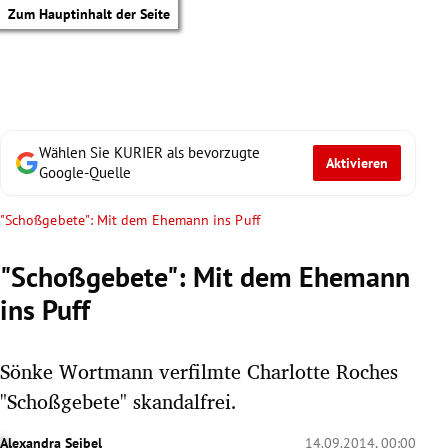
Zum Hauptinhalt der Seite
Wählen Sie KURIER als bevorzugte
Aktivieren
Google-Quelle
"Schoßgebete": Mit dem Ehemann ins Puff
"Schoßgebete": Mit dem Ehemann
ins Puff
Sönke Wortmann verfilmte Charlotte Roches
"Schoßgebete" skandalfrei.
tik Untermenü
Alexandra Seibel
14.09.2014, 00:00