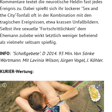
Kommentare textet die neurotische Heldin fast jedes
Ereignis zu. Dabei spießt sich ihr lockerer "Sex and
the City"-Tonfall oft in der Kombination mit den
tragischen Ereignissen, etwa krassen Unfallbildern.
Selbst ihre sexuelle "Fortschrittlichkeit" dem
Ehemann zuliebe wirkt letztlich weniger befreiend
als vielmehr seltsam spießig.
INFO:
"
Schoßgebete
". D 2014. 93 Min. Von
Sönke
Wortmann
. Mit
Lavinia Wilson
,
Jürgen Vogel
,
J. Köhler
.
KURIER-Wertung:
Copyright-Hinweis öffnen/schließen
Co