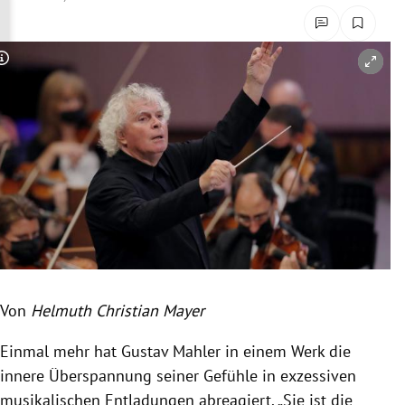
rreich Untermenü
rt Untermenü
Copyright-Hinweis öffnen/schließen
schaft Untermenü
s Untermenü
zeit Untermenü
undheit Untermenü
tur Untermenü
Von
Helmuth Christian Mayer
nung Untermenü
Einmal mehr hat Gustav Mahler in einem Werk die
lität Untermenü
innere Überspannung seiner Gefühle in exzessiven
musikalischen Entladungen abreagiert. „Sie ist die