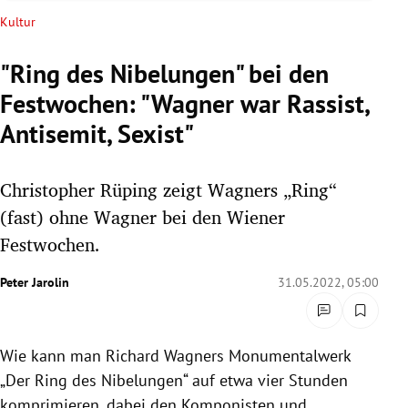
rreich Untermenü
Kultur
rt Untermenü
"Ring des Nibelungen" bei den
Festwochen: "Wagner war Rassist,
schaft Untermenü
Antisemit, Sexist"
s Untermenü
Christopher Rüping zeigt Wagners „Ring“
zeit Untermenü
(fast) ohne Wagner bei den Wiener
undheit Untermenü
Festwochen.
tur Untermenü
Peter Jarolin
31.05.2022, 05:00
nung Untermenü
Wie kann man Richard Wagners Monumentalwerk
lität Untermenü
„Der Ring des Nibelungen“ auf etwa vier Stunden
komprimieren, dabei den Komponisten und