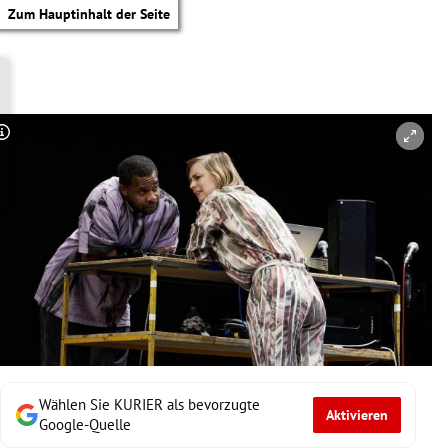
Zum Hauptinhalt der Seite
Copyright-Hinweis öffnen/schließen
Wählen Sie KURIER als bevorzugte
Aktivieren
tik Untermenü
Google-Quelle