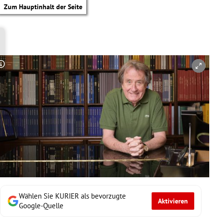
Zum Hauptinhalt der Seite
Copyright-Hinweis öffnen/schließen
Wählen Sie KURIER als bevorzugte
Aktivieren
tik Untermenü
Google-Quelle