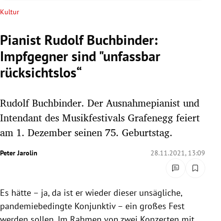
rreich Untermenü
Kultur
rt Untermenü
Pianist Rudolf Buchbinder:
Impfgegner sind "unfassbar
schaft Untermenü
rücksichtslos“
s Untermenü
Rudolf Buchbinder. Der Ausnahmepianist und
zeit Untermenü
Intendant des Musikfestivals Grafenegg feiert
undheit Untermenü
am 1. Dezember seinen 75. Geburtstag.
tur Untermenü
Peter Jarolin
28.11.2021, 13:09
nung Untermenü
Es hätte – ja, da ist er wieder dieser unsägliche,
lität Untermenü
pandemiebedingte Konjunktiv – ein großes Fest
werden sollen. Im Rahmen von zwei Konzerten mit