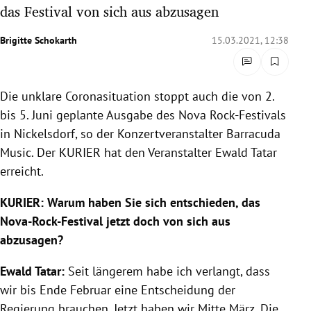
das Festival von sich aus abzusagen
rreich Untermenü
Brigitte Schokarth
15.03.2021, 12:38
rt Untermenü
schaft Untermenü
Die unklare Coronasituation stoppt auch die von 2.
bis 5. Juni geplante Ausgabe des Nova Rock-Festivals
s Untermenü
in Nickelsdorf, so der Konzertveranstalter Barracuda
zeit Untermenü
Music. Der KURIER hat den Veranstalter Ewald Tatar
erreicht.
undheit Untermenü
KURIER: Warum haben Sie sich entschieden, das
tur Untermenü
Nova-Rock-Festival jetzt doch von sich aus
abzusagen?
nung Untermenü
Ewald Tatar:
Seit längerem habe ich verlangt, dass
lität Untermenü
wir bis Ende Februar eine Entscheidung der
Regierung brauchen. Jetzt haben wir Mitte März. Die