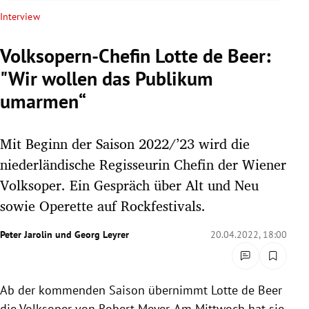
rreich Untermenü
Interview
rt Untermenü
Volksopern-Chefin Lotte de Beer:
"Wir wollen das Publikum
schaft Untermenü
umarmen“
s Untermenü
Mit Beginn der Saison 2022/’23 wird die
zeit Untermenü
niederländische Regisseurin Chefin der Wiener
undheit Untermenü
Volksoper. Ein Gespräch über Alt und Neu
sowie Operette auf Rockfestivals.
tur Untermenü
Peter Jarolin
und
Georg Leyrer
20.04.2022, 18:00
nung Untermenü
lität Untermenü
Ab der kommenden Saison übernimmt Lotte de Beer
die Volksoper von Robert Meyer. Am Mittwoch hat sie