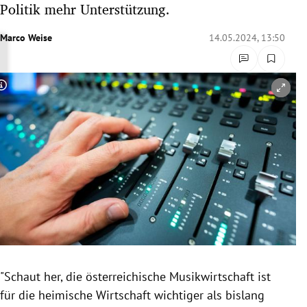
Politik mehr Unterstützung.
rreich Untermenü
Marco Weise
14.05.2024, 13:50
rt Untermenü
schaft Untermenü
Copyright-Hinweis öffnen/schließen
s Untermenü
zeit Untermenü
undheit Untermenü
tur Untermenü
nung Untermenü
"Schaut her, die österreichische Musikwirtschaft ist
lität Untermenü
für die heimische Wirtschaft wichtiger als bislang