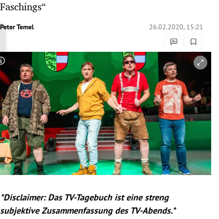
Faschings“
rreich Untermenü
Peter Temel
26.02.2020, 15:21
rt Untermenü
schaft Untermenü
Copyright-Hinweis öffnen/schließen
s Untermenü
zeit Untermenü
undheit Untermenü
tur Untermenü
nung Untermenü
*
Disclaimer
: Das TV-Tagebuch ist eine streng
lität Untermenü
subjektive Zusammenfassung des TV-Abends.*