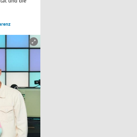
ität und die
arenz