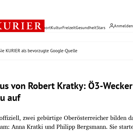
Anmelde
rreich
Politik
Wirtschaft
Sport
Kultur
Freizeit
Gesundheit
Stars
ie KURIER als bevorzugte Google-Quelle
us von Robert Kratky: Ö3-Wecker 
eu auf
 offiziell, zwei gebürtige Oberösterreicher bilden 
m: Anna Kratki und Philipp Bergsmann. Sie start