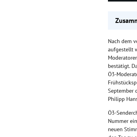
Zusamm
Anna K
Nach dem v
Ö3-Wec
Das bew
aufgestellt 
erhalte
Moderatoren
Der Ö3-
bestätigt. D
erfolgr
Ö3-Moderat
Frühstücksp
September 
Philipp Han
Ö3-Senderch
Nummer eins
neuen Stimm