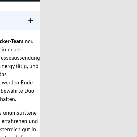
oren-Duo beim
cker-Team
neu
Stammteam
 ein neues
Presseaussendung
 die
Energy tätig, und
das
i werden Ende
s bewährte Duo
halten.
ie unumstrittene
s erfahrenen und
terreich gut in