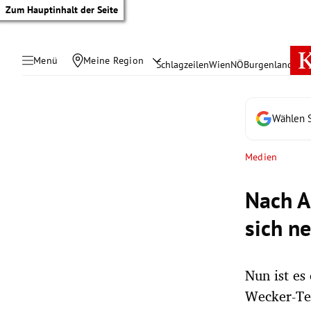
Zum Hauptinhalt der Seite
Menü
Meine Region
Schlagzeilen
Wien
NÖ
Burgenland
Öste
Wählen S
Medien
Nach A
sich n
Nun ist es
tik Untermenü
Wecker-Tea
rreich Untermenü