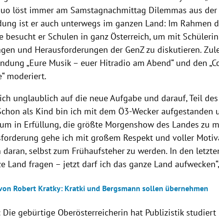
Duo löst immer am Samstagnachmittag Dilemmas aus der
dung ist er auch unterwegs im ganzen Land: Im Rahmen 
e besucht er Schulen in ganz Österreich, um mit Schüleri
agen und Herausforderungen der GenZ zu diskutieren. Zule
ndung „Eure Musik – euer Hitradio am Abend“ und den „
“ moderiert.
mich unglaublich auf die neue Aufgabe und darauf, Teil de
Schon als Kind bin ich mit dem Ö3-Wecker aufgestanden un
aum in Erfüllung, die größte Morgenshow des Landes zu m
forderung gehe ich mit großem Respekt und voller Motiv
 daran, selbst zum Frühaufsteher zu werden. In den letzte
ze Land fragen – jetzt darf ich das ganze Land aufwecken
von Robert Kratky: Kratki und Bergsmann sollen übernehmen
:
Die gebürtige Oberösterreicherin hat Publizistik studiert