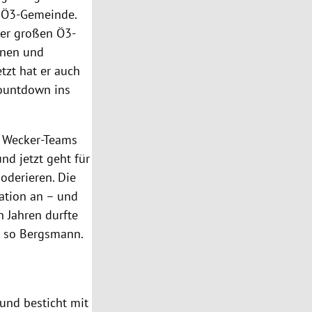
 Ö3-Gemeinde.
der großen Ö3-
nnen und
tzt hat er auch
Countdown ins
s Wecker-Teams
d jetzt geht für
oderieren. Die
ation an – und
n Jahren durfte
“, so Bergsmann.
 und besticht mit