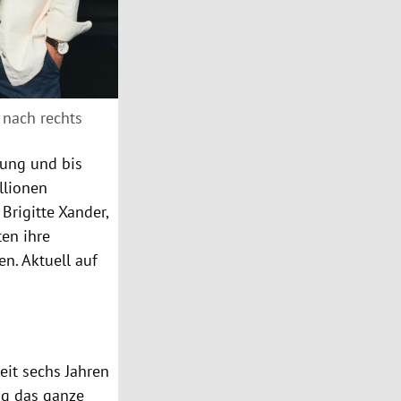
 nach rechts
dung und bis
llionen
Brigitte Xander,
ten ihre
n. Aktuell auf
eit sechs Jahren
ag das ganze