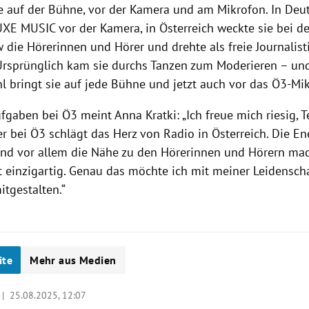
ie auf der Bühne, vor der Kamera und am Mikrofon. In Deu
UXE MUSIC vor der Kamera, in Österreich weckte sie bei d
die Hörerinnen und Hörer und drehte als freie Journalis
. Ursprünglich kam sie durchs Tanzen zum Moderieren – un
l bringt sie auf jede Bühne und jetzt auch vor das Ö3-Mi
fgaben bei Ö3 meint Anna Kratki: „Ich freue mich riesig, 
er bei Ö3 schlägt das Herz von Radio in Österreich. Die Ene
 und vor allem die Nähe zu den Hörerinnen und Hörern ma
t einzigartig. Genau das möchte ich mit meiner Leidensch
itgestalten.“
ite
Mehr aus Medien
e |
25.08.2025, 12:07