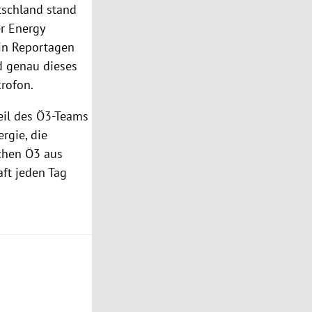
tschland stand
er Energy
tin Reportagen
d genau dieses
krofon.
Teil des Ö3-Teams
rgie, die
chen Ö3 aus
aft jeden Tag