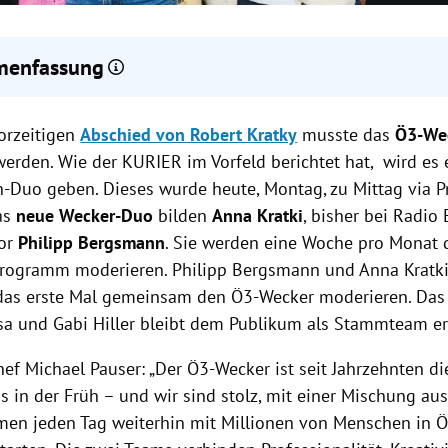
enfassung
ratki und Philipp Bergsmann bilden ab Herbst das neue Moderat
orzeitigen
ker und moderieren eine Woche pro Monat.
Abschied von Robert Kratky
musste das
Ö3-We
ährte Team Gabi Hiller und Philipp Hansa bleibt weiterhin als 
werden. Wie der KURIER im Vorfeld berichtet hat, wird es
n.
-Duo geben. Dieses wurde heute, Montag, zu Mittag via 
Wecker bleibt mit 1,6 Millionen täglichen Hörerinnen und Hörern
as
neue Wecker-Duo
bilden
Anna Kratki
, bisher bei Radio 
eichste Morgensendung Österreichs.
or
Philipp Bergsmann
. Sie werden eine Woche pro Monat 
rogramm moderieren. Philipp Bergsmann und Anna Kratk
das erste Mal gemeinsam den Ö3-Wecker moderieren. Da
sa und Gabi Hiller bleibt dem Publikum als Stammteam er
ef Michael Pauser: „Der Ö3-Wecker ist seit Jahrzehnten d
 in der Früh – und wir sind stolz, mit einer Mischung au
en jeden Tag weiterhin mit Millionen von Menschen in Ös