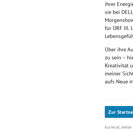
ihrer Energ
sie bei DEL
Morgenshow 
für ORF III
Lebensgefüh
Über ihre Au
zu sein – hi
Kreativität
meiner Sich
aufs Neue m
Zur Startse
kurier.at, weis