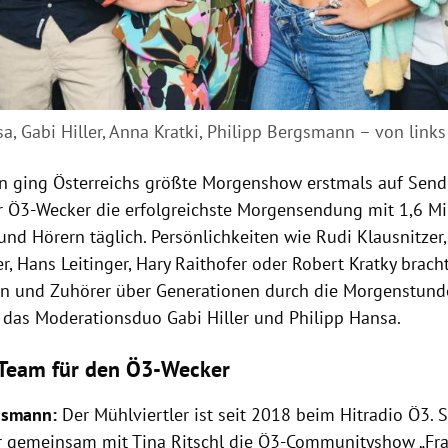
a, Gabi Hiller, Anna Kratki, Philipp Bergsmann – von links
en ging Österreichs größte Morgenshow erstmals auf Sen
er Ö3-Wecker die erfolgreichste Morgensendung mit 1,6 Mi
nd Hörern täglich. Persönlichkeiten wie Rudi Klausnitzer, 
r, Hans Leitinger, Hary Raithofer oder Robert Kratky brach
n und Zuhörer über Generationen durch die Morgenstunde
 das Moderationsduo Gabi Hiller und Philipp Hansa.
Team für den Ö3-Wecker
gsmann:
Der Mühlviertler ist seit 2018 beim Hitradio Ö3. S
r gemeinsam mit Tina Ritschl die Ö3-Communityshow „Fr