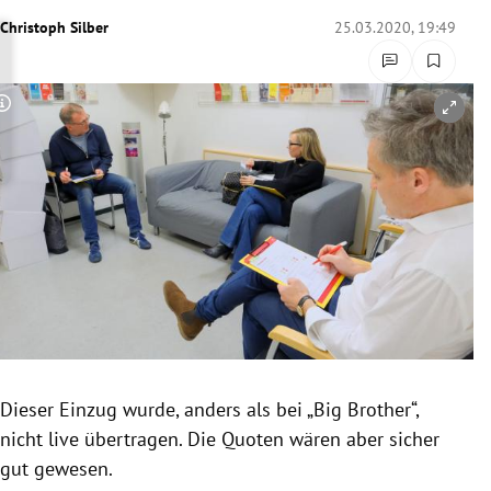
rreich Untermenü
Christoph Silber
25.03.2020, 19:49
rt Untermenü
Copyright-Hinweis öffnen/schließen
schaft Untermenü
s Untermenü
zeit Untermenü
undheit Untermenü
tur Untermenü
nung Untermenü
Dieser Einzug wurde, anders als bei „Big Brother“,
nicht live übertragen. Die Quoten wären aber sicher
lität Untermenü
gut gewesen.