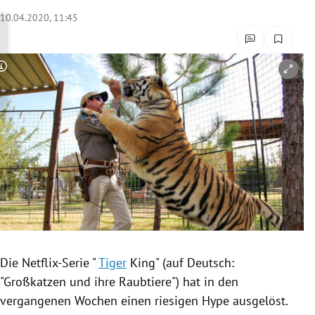
rreich Untermenü
10.04.2020, 11:45
rt Untermenü
Copyright-Hinweis öffnen/schließen
schaft Untermenü
s Untermenü
zeit Untermenü
undheit Untermenü
tur Untermenü
nung Untermenü
Die Netflix-Serie "
Tiger
King" (auf Deutsch:
"Großkatzen und ihre Raubtiere") hat in den
lität Untermenü
vergangenen Wochen einen riesigen Hype ausgelöst.