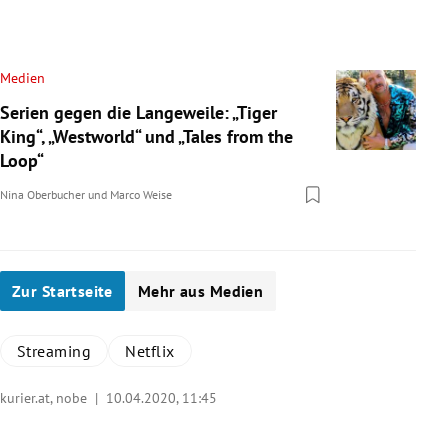
Medien
Serien gegen die Langeweile: „Tiger
King“, „Westworld“ und „Tales from the
Loop“
Nina Oberbucher
und
Marco Weise
Zur Startseite
Mehr aus Medien
Streaming
Netflix
kurier.at, nobe |
10.04.2020, 11:45