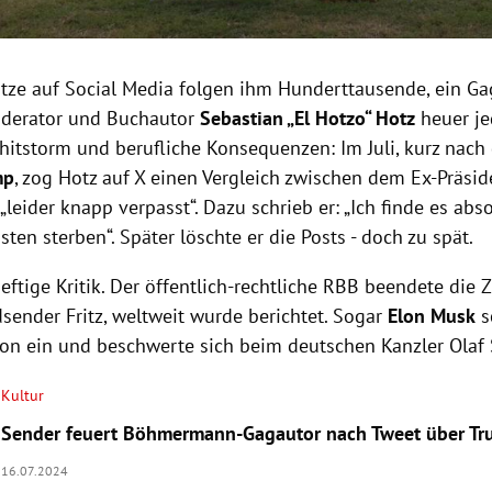
itze auf Social Media folgen ihm Hunderttausende, ein G
Moderator und Buchautor
Sebastian „El Hotzo“ Hotz
heuer je
hitstorm und berufliche Konsequenzen: Im Juli, kurz nach
mp
, zog Hotz auf X einen Vergleich zwischen dem Ex-Präs
 „leider knapp verpasst“. Dazu schrieb er: „I
ch finde es abso
ten sterben“. Später löschte er die Posts - doch zu spät.
heftige Kritik. Der öffentlich-rechtliche RBB beendete di
sender Fritz, weltweit wurde berichtet. Sogar
Elon Musk
s
ion ein und beschwerte sich beim deutschen Kanzler Olaf 
Kultur
Sender feuert Böhmermann-Gagautor nach Tweet über T
16.07.2024