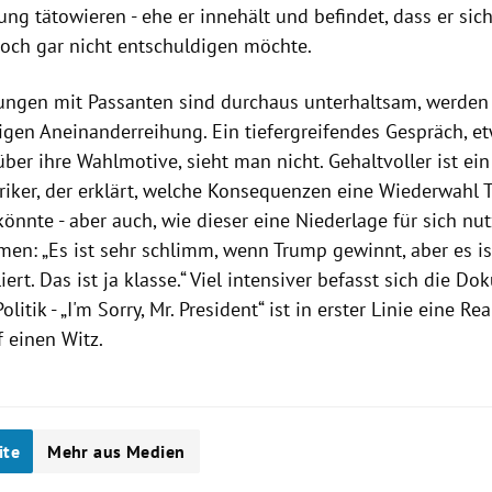
ung tätowieren - ehe er innehält und befindet, dass er si
och gar nicht entschuldigen möchte.
ngen mit Passanten sind durchaus unterhaltsam, werden 
igen Aneinanderreihung. Ein tiefergreifendes Gespräch, e
er ihre Wahlmotive, sieht man nicht. Gehaltvoller ist ein
riker, der erklärt, welche Konsequenzen eine Wiederwahl 
önnte - aber auch, wie dieser eine Niederlage für sich nu
men: „Es ist sehr schlimm, wenn Trump gewinnt, aber es i
iert. Das ist ja klasse.“ Viel intensiver befasst sich die Do
litik - „I'm Sorry, Mr. President“ ist in erster Linie eine Re
 einen Witz.
ite
Mehr aus Medien