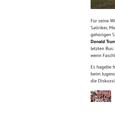
Für seine W
Satiriker, 
gehörigen S
Donald Tru
letzten Bus:
wenn Faschis
Es hagelte 
beim Jugend
die Diskuss