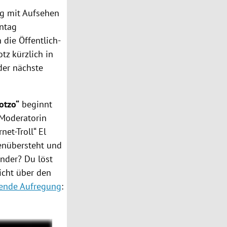
ng mit Aufsehen
nntag
 die Öffentlich-
tz kürzlich in
der nächste
Hotzo“
beginnt
 Moderatorin
et-Troll“ El
enübersteht und
änder? Du löst
icht über den
erende Aufregung
: