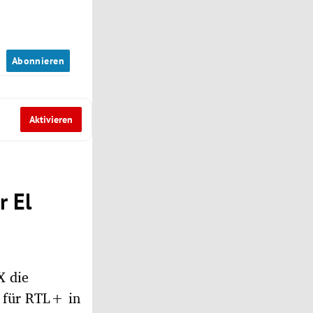
n
Abonnieren
Aktivieren
r El
X die
 für RTL+ in