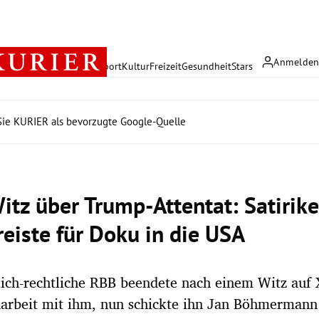
Anmelde
rreich
Politik
Wirtschaft
Sport
Kultur
Freizeit
Gesundheit
Stars
ie KURIER als bevorzugte Google-Quelle
itz über Trump-Attentat: Satirike
reiste für Doku in die USA
lich-rechtliche RBB beendete nach einem Witz auf 
rbeit mit ihm, nun schickte ihn Jan Böhmermann