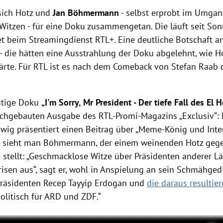
sich Hotz und
Jan Böhmermann
- selbst erprobt im Umga
Witzen - für eine Doku zusammengetan. Die läuft seit So
t beim Streamingdienst RTL+. Eine deutliche Botschaft an
- die hätten eine Ausstrahlung der Doku abgelehnt, wie Ho
klärte. Für RTL ist es nach dem Comeback von Stefan Raab 
ütige Doku
„I'm Sorry, Mr President - Der tiefe Fall des El 
achgebauten Ausgabe des RTL-Promi-Magazins „Exclusiv“:
wig präsentiert einen Beitrag über „Meme-König und Intern
n sieht man Böhmermann, der einem weinenden Hotz geg
 stellt: „Geschmacklose Witze über Präsidenten anderer L
risen aus“, sagt er, wohl in Anspielung an sein Schmähged
Präsidenten Recep Tayyip Erdogan und
die daraus resulti
politisch für ARD und ZDF.“