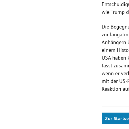
Entschuldig
wie Trump d
Die Begegnu
zur langatm
Anhängern üb
einem Histo
USA haben k
fasst zusam
wenn er verl
mit der US-Po
Reaktion auf
Zur Startse