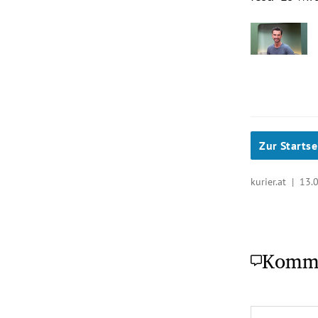
Zur Startse
kurier.at |
13.
Komm