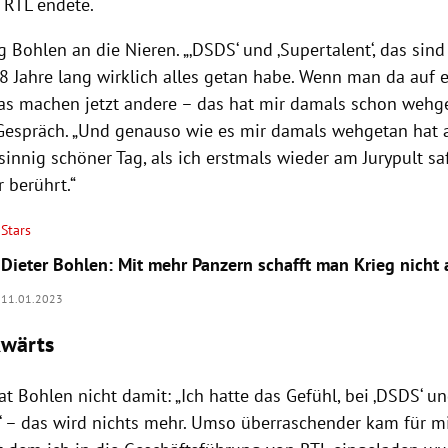
 RTL endete.
 Bohlen an die Nieren. „‚DSDS‘ und ‚Supertalent‘, das sind
18 Jahre lang wirklich alles getan habe. Wenn man da auf
s machen jetzt andere – das hat mir damals schon wehget
Gespräch. „Und genauso wie es mir damals wehgetan hat 
innig schöner Tag, als ich erstmals wieder am Jurypult s
r berührt.“
Stars
Dieter Bohlen: Mit mehr Panzern schafft man Krieg nicht 
11.01.2023
kwärts
t Bohlen nicht damit: „Ich hatte das Gefühl, bei ‚DSDS‘ u
t‘ – das wird nichts mehr. Umso überraschender kam für m