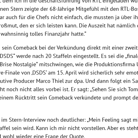
 dem ich in die Geschäftsführung von RTL eingeladen wur
nen Stern zeigte der 68-Jährige Mitgefühl mit den RTL-Bos
r auch für die Chefs nicht einfach, die mussten ja über i
roßmut, den er sich leisten kann. Die Auszeit hat nämlich 
 wahnsinnig tolles Finanzjahr hatte.“
 sein Comeback bei der Verkündung direkt mit einer zwei
„DSDS“ werde nach 20 Staffeln eingestellt. Es sei die „finale
 Brise Nostalgie“ mitschwingen, wie die Produktionsfirma 
e-Finale von ‚DSDS‘ am 15. April wird sicherlich sehr emo
tive Producer Marco Thiel zur dpa. Und dann folgt ein Satz
cht noch nicht alles vorbei ist. Er sagt: „Sehen Sie sich To
einem Rücktritt sein Comeback verkündete und prompt d
im Stern-Interview noch deutlicher: „Mein Feeling sagt mi
taffel sein wird. Kann ich mir nicht vorstellen. Aber es ste
rd wohl wieder eine Frage der Quote.