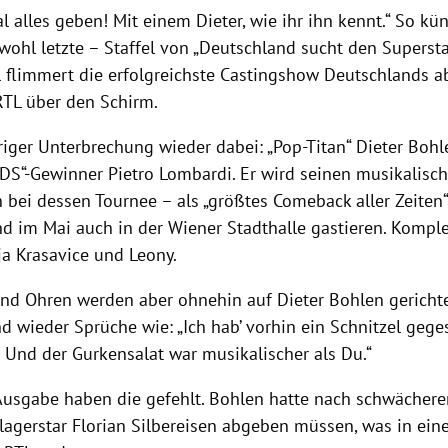
 alles geben! Mit einem Dieter, wie ihr ihn kennt.“ So kü
ohl letzte – Staffel von „Deutschland sucht den Supersta
 flimmert die erfolgreichste Castingshow Deutschlands 
 RTL über den Schirm.
iger Unterbrechung wieder dabei: „Pop-Titan“ Dieter Bohl
SDS“-Gewinner Pietro Lombardi. Er wird seinen musikalisch
 bei dessen Tournee – als „größtes Comeback aller Zeiten
d im Mai auch in der Wiener Stadthalle gastieren. Komplet
ja Krasavice und Leony.
nd Ohren werden aber ohnehin auf Dieter Bohlen gerichte
d wieder Sprüche wie: „Ich hab’ vorhin ein Schnitzel gege
. Und der Gurkensalat war musikalischer als Du.“
 Ausgabe haben die gefehlt. Bohlen hatte nach schwächer
hlagerstar Florian Silbereisen abgeben müssen, was in ein