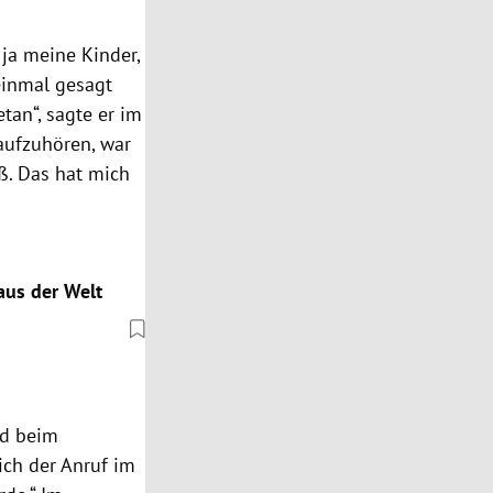
 ja meine Kinder,
 einmal gesagt
an“, sagte er im
aufzuhören, war
aß. Das hat mich
aus der Welt
nd beim
ich der Anruf im