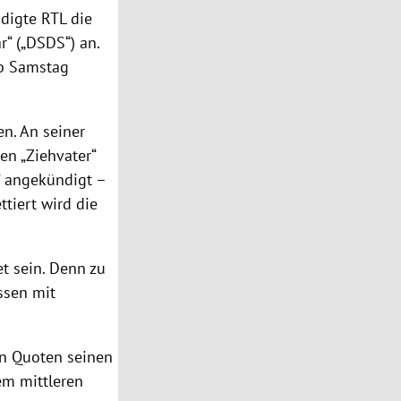
ndigte RTL die
r“ („DSDS“) an.
ab Samstag
en. An seiner
en „Ziehvater“
“ angekündigt –
tiert wird die
t sein. Denn zu
ssen mit
en Quoten seinen
em mittleren