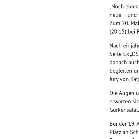
„Noch einmal
neue – und w
Zum 20. Mal
(20.15) bei
Nach einjähr
Seite Ex-„D
danach auch
begleiten un
Jury von Kat
Die Augen u
erwarten sin
Gurkensalat
Bei der 19.
Platz an Sc