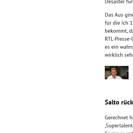
Desaster für
Das Aus ging
für die ich 
bekommt, da
RTL-Presse-
es ein wahns
wirklich seh
Salto rüc
Gerechnet ha
‚Supertalen