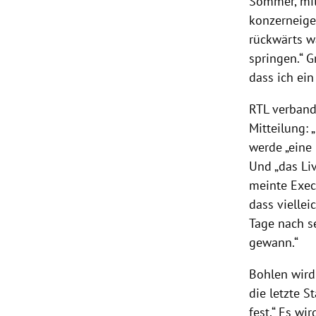
Sommer, mit
konzerneige
rückwärts wa
springen.“ G
dass ich ein
RTL verband
Mitteilung: 
werde „eine
Und „das Liv
meinte Execu
dass viellei
Tage nach s
gewann.“
Bohlen wird 
die letzte S
fest.“ Es wi