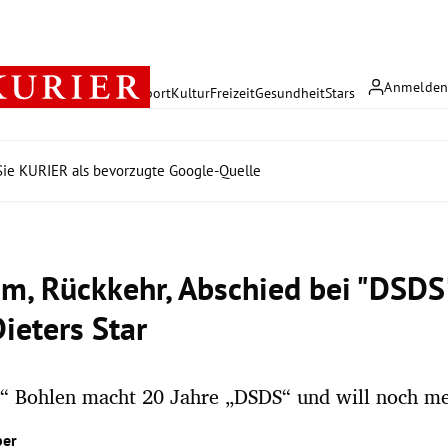
Anmelde
rreich
Politik
Wirtschaft
Sport
Kultur
Freizeit
Gesundheit
Stars
ie KURIER als bevorzugte Google-Quelle
um, Rückkehr, Abschied bei "DSDS"
ieters Star
n“ Bohlen macht 20 Jahre „DSDS“ und will noch me
ber