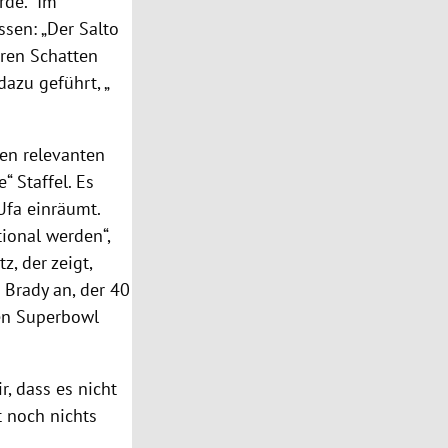
de.“ Im
sen: „Der Salto
hren Schatten
dazu geführt, „
ten relevanten
“ Staffel. Es
Ufa einräumt.
tional werden“,
, der zeigt,
m Brady an, der 40
en Superbowl
r, dass es nicht
ht noch nichts