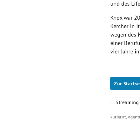
und des Life
Knox war 20
Kercher in I
wegen des M
einer Beruf
vier Jahre 
Zur Startse
Streaming
kurier.at, Agen