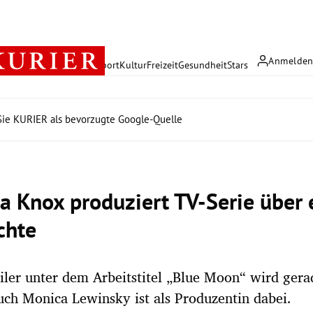
Anmelde
rreich
Politik
Wirtschaft
Sport
Kultur
Freizeit
Gesundheit
Stars
ie KURIER als bevorzugte Google-Quelle
 Knox produziert TV-Serie über 
chte
iler unter dem Arbeitstitel „Blue Moon“ wird gerad
uch Monica Lewinsky ist als Produzentin dabei.