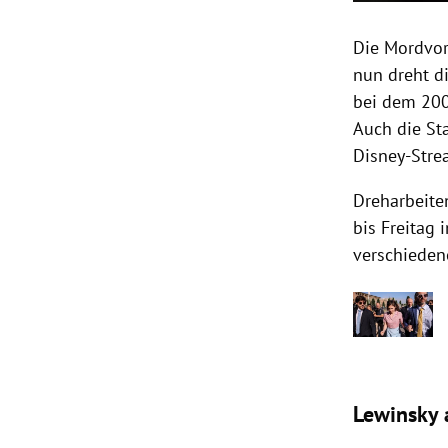
Die Mordvo
nun dreht d
bei dem 200
Auch die Sta
Disney-Stre
Dreharbeite
bis Freitag 
verschieden
Lewinsky 