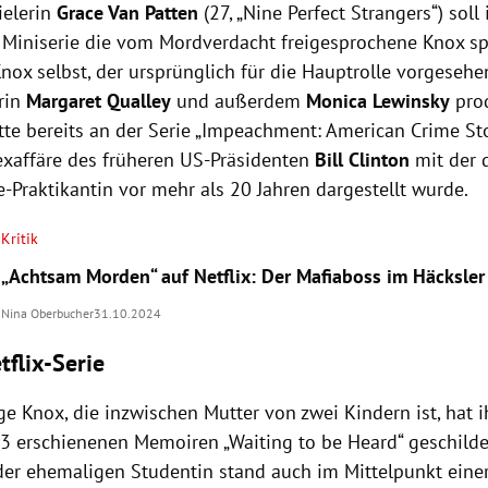
ielerin
Grace Van Patten
(27, „Nine Perfect Strangers“) soll 
n Miniserie die vom Mordverdacht freigesprochene Knox spi
nox selbst, der ursprünglich für die Hauptrolle vorgeseh
rin
Margaret Qualley
und außerdem
Monica Lewinsky
prod
tte bereits an der Serie „Impeachment: American Crime Sto
Sexaffäre des früheren US-Präsidenten
Bill Clinton
mit der 
-Praktikantin vor mehr als 20 Jahren dargestellt wurde.
Kritik
„Achtsam Morden“ auf Netflix: Der Mafiaboss im Häcksler
Nina Oberbucher
31.10.2024
tflix-Serie
ge Knox, die inzwischen Mutter von zwei Kindern ist, hat 
13 erschienenen Memoiren „Waiting to be Heard“ geschilde
der ehemaligen Studentin stand auch im Mittelpunkt einer 