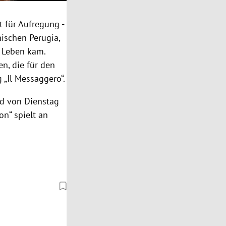
t für Aufregung -
ischen Perugia,
Leben kam.
en, die für den
 „Il Messaggero“.
nd von Dienstag
on“ spielt an