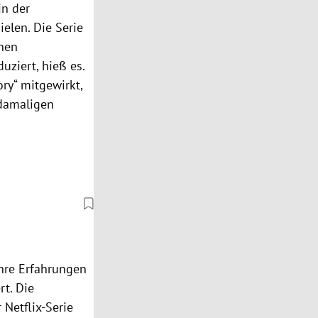
in der
elen. Die Serie
enen
uziert, hieß es.
ry“ mitgewirkt,
damaligen
ihre Erfahrungen
rt. Die
Netflix-Serie