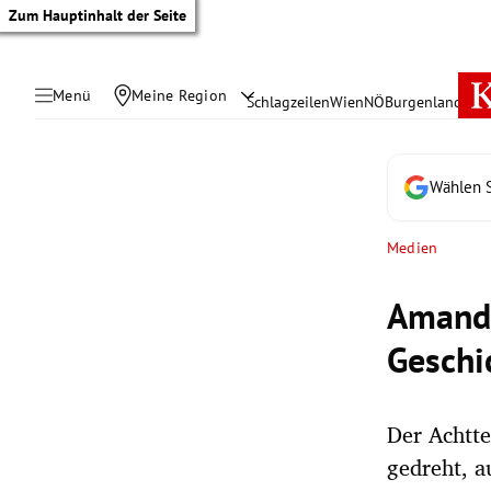
Zum Hauptinhalt der Seite
Menü
Meine Region
Schlagzeilen
Wien
NÖ
Burgenland
Öste
Wählen S
Medien
Amanda
Geschi
Der Achtte
tik Untermenü
gedreht, a
rreich Untermenü