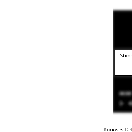
Stim
Kurioses De