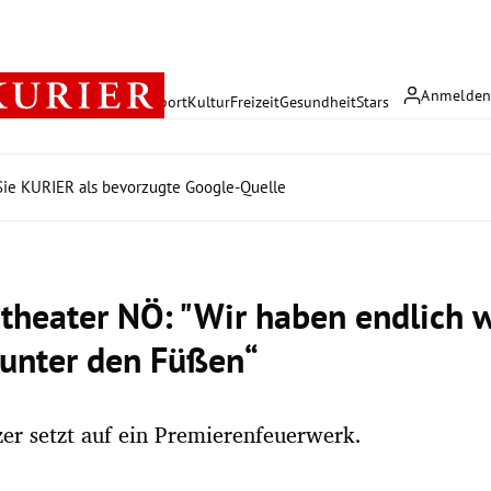
Anmelde
rreich
Politik
Wirtschaft
Sport
Kultur
Freizeit
Gesundheit
Stars
ie KURIER als bevorzugte Google-Quelle
theater NÖ: "Wir haben endlich 
unter den Füßen“
er setzt auf ein Premierenfeuerwerk.