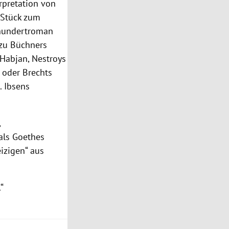
rpretation von
e Stück zum
rhundertroman
azu Büchners
 Habjan, Nestroys
 oder Brechts
. Ibsens
,
als Goethes
eizigen“ aus
“