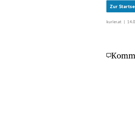
Zur Startse
kurier.at |
14.
Komm