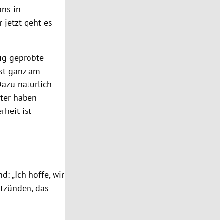
ans in
 jetzt geht es
tig geprobte
rst ganz am
Dazu natürlich
ater haben
rheit ist
 „Ich hoffe, wir
tzünden, das