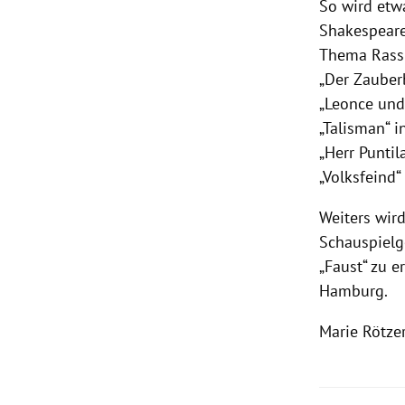
So wird etwa
Shakespeares
Thema Rass
„Der Zauber
„Leonce und
„Talisman“ 
„Herr Puntil
„Volksfeind“
Weiters wird
Schauspielg
„Faust“ zu e
Hamburg.
Marie Rötzer