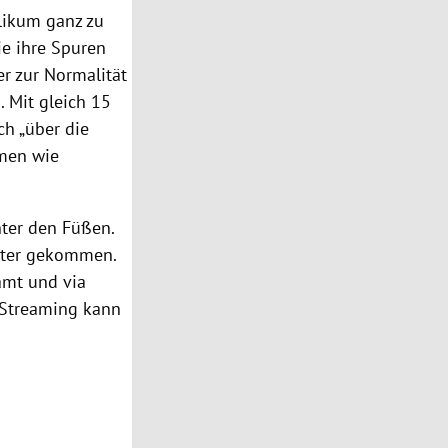
likum ganz zu
e ihre Spuren
er zur Normalität
. Mit gleich 15
ch „über die
emen wie
nter den Füßen.
eater gekommen.
amt und via
 Streaming kann