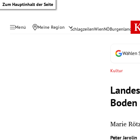
Zum Hauptinhalt der Seite
Menü
Meine Region
Schlagzeilen
Wien
NÖ
Burgenland
Öste
Wählen S
Kultur
Landes
Boden 
Marie Rötz
tik Untermenü
Peter Jarolin
rreich Untermenü