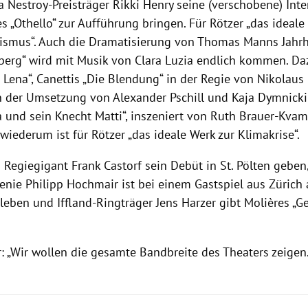
 Nestroy-Preisträger Rikki Henry seine (verschobene) Inte
 „Othello“ zur Aufführung bringen. Für Rötzer „das ideal
ismus“. Auch die Dramatisierung von Thomas Manns Jah
berg“ wird mit Musik von Clara Luzia endlich kommen. D
 Lena“, Canettis „Die Blendung“ in der Regie von Nikolaus
in der Umsetzung von Alexander Pschill und Kaja Dymnicki
a und sein Knecht Matti“, inszeniert von Ruth Brauer-Kvam
 wiederum ist für Rötzer „das ideale Werk zur Klimakrise“.
 Regiegigant Frank Castorf sein Debüt in St. Pölten geben
enie Philipp Hochmair ist bei einem Gastspiel aus Zürich 
rleben und Iffland-Ringträger Jens Harzer gibt Molières „G
: „Wir wollen die gesamte Bandbreite des Theaters zeigen.