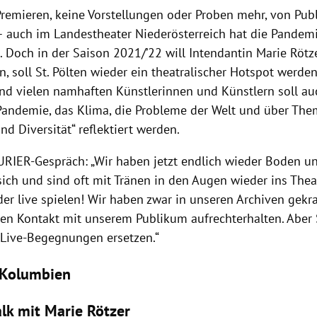
remieren, keine Vorstellungen oder Proben mehr, von Pub
 auch im Landestheater Niederösterreich hat die Pandemi
. Doch in der Saison 2021/’22 will Intendantin Marie Rötz
, soll St. Pölten wieder ein theatralischer Hotspot werden
nd vielen namhaften Künstlerinnen und Künstlern soll au
Pandemie, das Klima, die Probleme der Welt und über Th
und Diversität“ reflektiert werden.
URIER-Gespräch: „Wir haben jetzt endlich wieder Boden u
 sich und sind oft mit Tränen in den Augen wieder ins Th
der live spielen! Wir haben zwar in unseren Archiven gekr
en Kontakt mit unserem Publikum aufrechterhalten. Aber
 Live-Begegnungen ersetzen.“
n Kolumbien
lk mit Marie Rötzer