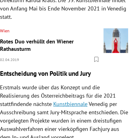
Direktorin
Karola Kraus
. Die 59.
Kunstbiennale
findet
von Anfang Mai bis Ende November 2021 in
Venedig
statt.
Wien
Rotes Duo verhüllt den Wiener
Rathausturm
02.04.2019
Entscheidung von Politik und Jury
Erstmals wurde über das Konzept und die
Realisierung des Österreichbeitrags für die 2021
stattfindende nächste
Kunstbiennale
Venedig
per
Ausschreibung samt Jury-Mitsprache entschieden. Die
vorgelegten Projekte wurden in einem dreistufigen
Auswahlverfahren einer vierköpfigen Fachjury aus
dem In- und Ausland vorgelegt.