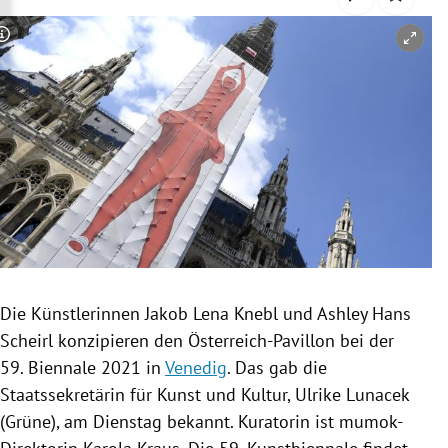
rreich Untermenü
Copyright-Hinweis öffnen/schließen
rt Untermenü
schaft Untermenü
s Untermenü
zeit Untermenü
undheit Untermenü
tur Untermenü
Die Künstlerinnen
Jakob Lena Knebl
und
Ashley Hans
Scheirl
konzipieren den Österreich-Pavillon bei der
nung Untermenü
59.
Biennale
2021 in
Venedig
. Das gab die
Staatssekretärin für Kunst und Kultur,
Ulrike Lunacek
lität Untermenü
(
Grüne
), am Dienstag bekannt. Kuratorin ist mumok-