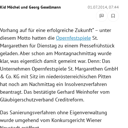
rreich Untermenü
Kid Möchel
und
Georg Gesellmann
01.07.2014, 07:44
rt Untermenü
Vorhang auf für eine erfolgreiche Zukunft“ – unter
schaft Untermenü
diesem Motto hatten die
Opernfestspiele
St.
Margarethen
für Dienstag zu einem
Pressefrühstück
s Untermenü
geladen. Aber schon am Montagnachmittag wurde
klar, was eigentlich damit gemeint war. Denn: Das
zeit Untermenü
Unternehmen
Opernfestspiele
St. Margarethen
GmbH
undheit Untermenü
& Co. KG mit Sitz im niederösterreichischen
Pitten
hat noch am Nachmittag ein Insolvenzverfahren
tur Untermenü
beantragt. Das bestätigte
Gerhard Weinhofer
vom
Gläubigerschutzverband Creditreform.
nung Untermenü
Das Sanierungsverfahren ohne Eigenverwaltung
lität Untermenü
wurde umgehend vom Konkursgericht
Wiener
Neustadt
eröffnet.