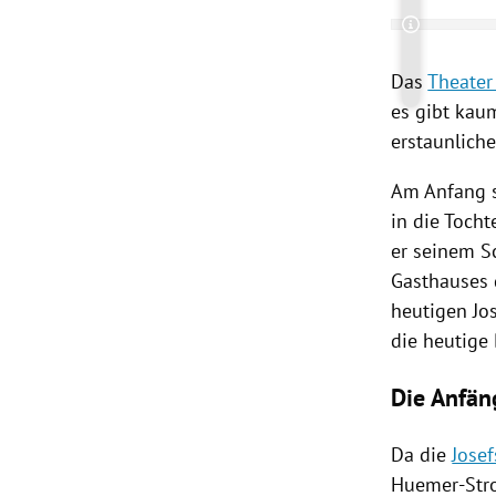
Copyright-
rt Untermenü
Das
Theater 
schaft Untermenü
es gibt kaum
erstaunlich
s Untermenü
Am Anfang s
zeit Untermenü
in die Tocht
er seinem S
undheit Untermenü
Gasthauses d
heutigen Jo
tur Untermenü
die heutige 
nung Untermenü
Die Anfän
lität Untermenü
Da die
Josef
Huemer-Str