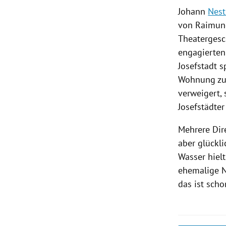
Johann
Nest
von Raimund
Theatergesc
engagierten 
Josefstadt
sp
Wohnung zu 
verweigert, 
Josefstädter
Mehrere Dir
aber glückl
Wasser hiel
ehemalige N
das ist sch