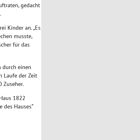
uftraten, gedacht
.
ei Kinder an. „Es
echen musste,
scher für das
m durch einen
 Laufe der Zeit
 Zuseher.
Haus 1822
he des Hauses“