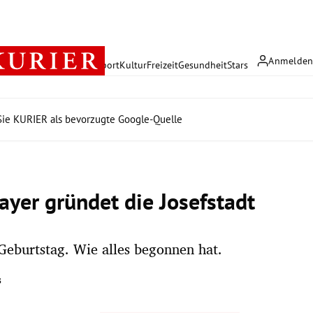
Anmelde
rreich
Politik
Wirtschaft
Sport
Kultur
Freizeit
Gesundheit
Stars
ie KURIER als bevorzugte Google-Quelle
ayer gründet die Josefstadt
eburtstag. Wie alles begonnen hat.
s