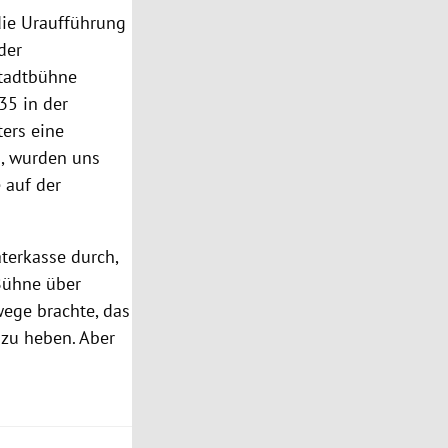
die Uraufführung
der
stadtbühne
835 in der
ters eine
n, wurden uns
e auf der
terkasse durch,
 Bühne über
wege brachte, das
zu heben. Aber