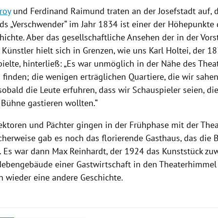
roy
und
Ferdinand Raimund
traten an der
Josefstadt
auf, 
s „Verschwender“ im Jahr 1834 ist einer der Höhepunkte 
hichte. Aber das gesellschaftliche Ansehen der in der Vor
Künstler hielt sich in Grenzen, wie uns
Karl Holtei
, der 1
ielte, hinterließ: „Es war unmöglich in der Nähe des Thea
finden; die wenigen erträglichen Quartiere, die wir sahe
sobald die Leute erfuhren, dass wir Schauspieler seien, di
 Bühne gastieren wollten.“
ektoren und Pächter gingen in der Frühphase mit der Thea
icherweise gab es noch das florierende Gasthaus, das die
t. Es war dann
Max Reinhardt
, der 1924 das Kunststück zu
ebengebäude einer Gastwirtschaft in den Theaterhimmel 
on wieder eine andere Geschichte.