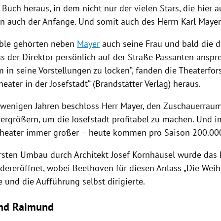
 Buch heraus, in dem nicht nur der vielen Stars, die hier a
rn auch der Anfänge. Und somit auch des Herrn
Karl Mayer
le gehörten neben
Mayer
auch seine Frau und bald die dr
ss der Direktor persönlich auf der Straße Passanten anspr
in seine Vorstellungen zu locken“, fanden die Theaterfor
heater in der Josefstadt
“ (Brandstätter Verlag) heraus.
wenigen Jahren beschloss Herr
Mayer
, den Zuschauerrau
ergrößern, um die
Josefstadt
profitabel zu machen. Und im
heater immer größer – heute kommen pro Saison 200.000
rsten Umbau durch Architekt
Josef Kornhäusel
wurde das 
iedereröffnet, wobei Beethoven für diesen Anlass „Die Wei
 und die Aufführung selbst dirigierte.
und Raimund