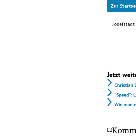
Zur Startse
Josefstadt
Jetzt weit
Christian
"Speed": L
Wie man e
Komm