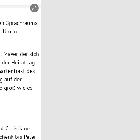
en Sprachraums,
t. Umso
 Mayer, der sich
 der Heirat lag
Gartentrakt des
g auf der
so groß wie es
nd
Christiane
Schenk
bis
Peter