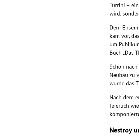
Turrini
– ein
wird, sonde
Dem Ensemb
kam vor, da
um Publikum 
Buch „Das
T
Schon nach 
Neubau zu v
wurde das T
Nach dem e
feierlich w
komponierte
Nestroy 