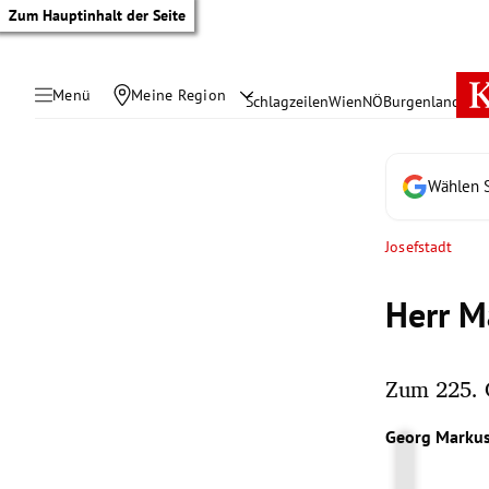
Zum Hauptinhalt der Seite
Menü
Meine Region
Schlagzeilen
Wien
NÖ
Burgenland
Öste
Wählen S
Josefstadt
Herr M
Zum 225. G
tik Untermenü
Georg Marku
rreich Untermenü