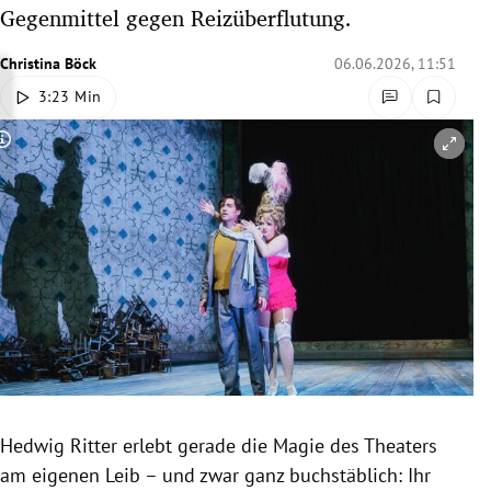
Gegenmittel gegen Reizüberflutung.
rreich Untermenü
Christina Böck
06.06.2026, 11:51
rt Untermenü
3:23 Min
schaft Untermenü
Copyright-Hinweis öffnen/schließen
s Untermenü
zeit Untermenü
undheit Untermenü
tur Untermenü
nung Untermenü
lität Untermenü
Hedwig Ritter erlebt gerade die Magie des Theaters
am eigenen Leib – und zwar ganz buchstäblich: Ihr