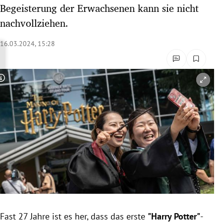
Begeisterung der Erwachsenen kann sie nicht
rreich Untermenü
nachvollziehen.
rt Untermenü
16.03.2024, 15:28
schaft Untermenü
s Untermenü
Copyright-Hinweis öffnen/schließen
zeit Untermenü
undheit Untermenü
tur Untermenü
nung Untermenü
lität Untermenü
Fast 27 Jahre ist es her, dass das erste
"Harry Potter"
-