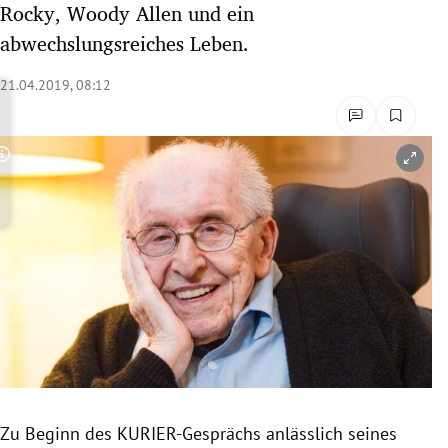
Rocky, Woody Allen und ein
rreich Untermenü
abwechslungsreiches Leben.
rt Untermenü
21.04.2019, 08:12
schaft Untermenü
Copyright-Hinweis öffnen/schließen
s Untermenü
zeit Untermenü
undheit Untermenü
tur Untermenü
nung Untermenü
lität Untermenü
Zu Beginn des KURIER-Gesprächs anlässlich seines