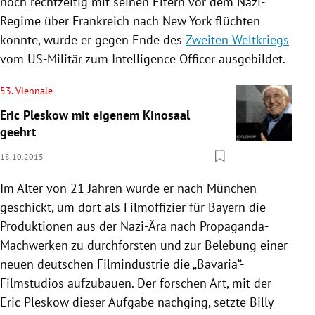
noch rechtzeitig mit seinen Eltern vor dem Nazi-
Regime über
Frankreich
nach
New York
flüchten
konnte, wurde er gegen Ende des
Zweiten Weltkriegs
vom
US-Militär
zum Intelligence Officer ausgebildet.
53. Viennale
Eric Pleskow mit eigenem Kinosaal
geehrt
18.10.2015
Im Alter von 21 Jahren wurde er nach
München
geschickt, um dort als Filmoffizier für Bayern die
Produktionen aus der Nazi-Ära nach Propaganda-
Machwerken zu durchforsten und zur Belebung einer
neuen deutschen Filmindustrie die „Bavaria“-
Filmstudios aufzubauen. Der forschen Art, mit der
Eric Pleskow
dieser Aufgabe nachging, setzte
Billy