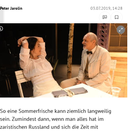
rreich Untermenü
Peter Jarolin
03.07.2019, 14:28
rt Untermenü
Copyright-Hinweis öffnen/schließen
schaft Untermenü
s Untermenü
zeit Untermenü
undheit Untermenü
tur Untermenü
nung Untermenü
So eine
Sommerfrische
kann ziemlich langweilig
sein. Zumindest dann, wenn man alles hat im
lität Untermenü
zaristischen
Russland
und sich die Zeit mit