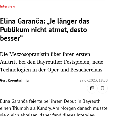
rreich Untermenü
Interview
rt Untermenü
Elīna Garanča: „Je länger das
Publikum nicht atmet, desto
schaft Untermenü
besser“
s Untermenü
Die Mezzosopranistin über ihren ersten
zeit Untermenü
Auftritt bei den Bayreuther Festspielen, neue
undheit Untermenü
Technologien in der Oper und Besucherclans
tur Untermenü
Gert Korentschnig
29.07.2023, 18:00
nung Untermenü
Elīna Garanča feierte bei ihrem Debüt in Bayreuth
lität Untermenü
einen Triumph als Kundry. Am Morgen danach musste
sie gleich abreisen, daher fand dieses Interview