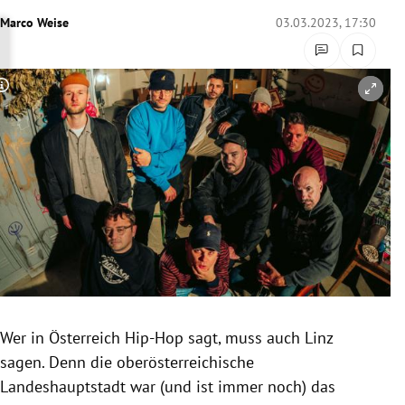
rreich Untermenü
Marco Weise
03.03.2023, 17:30
rt Untermenü
Copyright-Hinweis öffnen/schließen
schaft Untermenü
s Untermenü
zeit Untermenü
undheit Untermenü
tur Untermenü
nung Untermenü
Wer in Österreich Hip-Hop sagt, muss auch Linz
sagen. Denn die oberösterreichische
lität Untermenü
Landeshauptstadt war (und ist immer noch) das