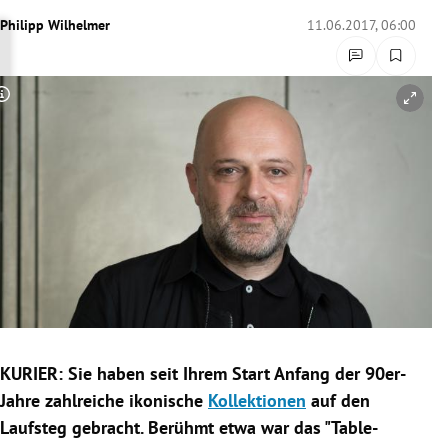
rreich Untermenü
Philipp Wilhelmer
11.06.2017, 06:00
rt Untermenü
Copyright-Hinweis öffnen/schließen
schaft Untermenü
s Untermenü
zeit Untermenü
undheit Untermenü
tur Untermenü
nung Untermenü
KURIER: Sie haben seit Ihrem Start Anfang der 90er-
Jahre zahlreiche ikonische
Kollektionen
auf den
lität Untermenü
Laufsteg gebracht. Berühmt etwa war das "Table-