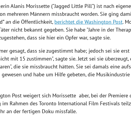
rin Alanis Morissette ("Jagged Little Pill") ist nach eige
von mehreren Männern missbraucht worden. Sie ging dami
” an die Öffentlichkeit,
berichtet die Washington Post
. M
äter nicht bekannt gegeben. Sie habe "Jahre in der Therap
ugestehen, dass sie hier ein Opfer war, sagte sie.
mer gesagt, dass sie zugestimmt habe; jedoch sei sie ers
cht mit 15 zustimmen", sagte sie. Jetzt sei sie überzeugt, 
ren", die sie missbraucht hätten. Sie sei damals eine auf
 gewesen und habe um Hilfe gebeten, die Musikindustrie 
gton Post weigert sich Morissette aber, bei der Premier
 im Rahmen des Toronto International Film Festivals teil
ihr an der fertigen Doku missfalle.