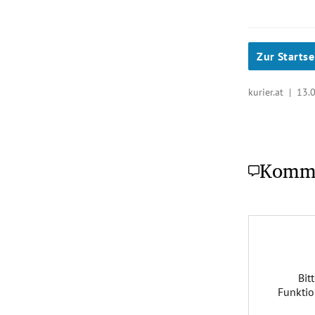
Zur Startse
kurier.at |
13.
Komm