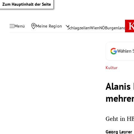
Zum Hauptinhalt der Seite
Menü
Meine Region
Schlagzeilen
Wien
NÖ
Burgenland
Öste
Wählen S
Kultur
Alanis
mehrer
Geht in HB
tik Untermenü
Georg Leyrer
rreich Untermenü