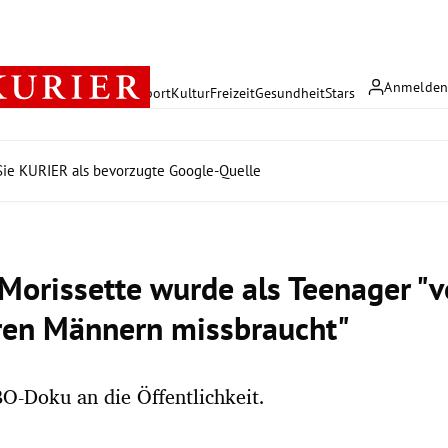
Anmelde
rreich
Politik
Wirtschaft
Sport
Kultur
Freizeit
Gesundheit
Stars
ie KURIER als bevorzugte Google-Quelle
 Morissette wurde als Teenager "
en Männern missbraucht"
O-Doku an die Öffentlichkeit.