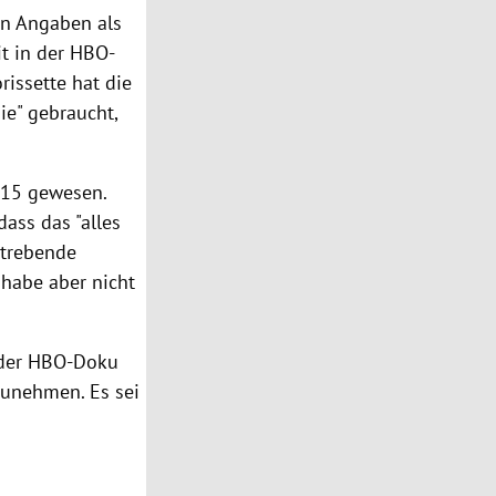
nen Angaben als
t in der HBO-
orissette hat die
ie" gebraucht,
t 15 gewesen.
dass das "alles
strebende
habe aber nicht
e der HBO-Doku
zunehmen. Es sei