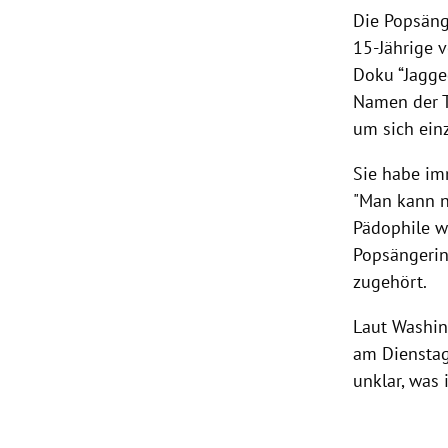
Die Popsänge
15-Jährige 
Doku “Jagged
Namen der T
um sich einz
Sie habe im
"Man kann ni
Pädophile wa
Popsängerin
zugehört.
Laut Washin
am Dienstag
unklar, was 