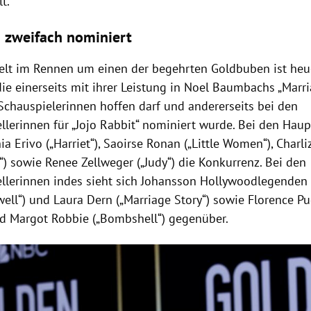
t.
 zweifach nominiert
elt im Rennen um einen der begehrten Goldbuben ist he
 die einerseits mit ihrer Leistung in
Noel Baumbachs
„Marri
Schauspielerinnen hoffen darf und andererseits bei den
llerinnen für „Jojo Rabbit“ nominiert wurde. Bei den Haup
ia Erivo
(„Harriet“),
Saoirse Ronan
(„Little Women“),
Charli
“) sowie
Renee Zellweger
(„Judy“) die Konkurrenz. Bei den
llerinnen indes sieht sich
Johansson
Hollywoodlegenden
well
“) und
Laura Dern
(„Marriage Story“) sowie
Florence P
nd
Margot Robbie
(„Bombshell“) gegenüber.
Hinweis öffnen/schließen