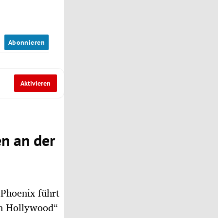
n
Abonnieren
Aktivieren
en an der
 Phoenix führt
In Hollywood“