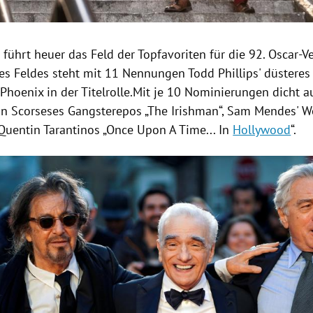
 führt heuer das Feld der Topfavoriten für die 92.
Oscar-V
des Feldes steht mit 11 Nennungen
Todd Phillips'
düsteres 
 Phoenix
in der Titelrolle.Mit je 10
Nominierungen
dicht a
in Scorseses
Gangsterepos „The Irishman“,
Sam Mendes'
We
Quentin Tarantinos
„Once Upon A Time... In
Hollywood
“.
Hinweis öffnen/schließen