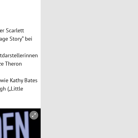
uer
Scarlett
age Story“ bei
tdarstellerinnen
ze Theron
 wie
Kathy Bates
ugh
(„Little