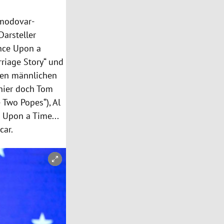
lmodovar-
Darsteller
Once Upon a
rriage Story“ und
 den männlichen
 hier doch
Tom
 Two Popes“),
Al
 Upon a Time...
car.