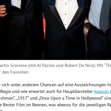
rtin Scorsese (mit Al Pacino und Robert De Niro): Mit "Th
r den Favoriten
n sich unter anderem Chancen auf eine Auszeichnungen in
, Regie und wie erwartet auch für Hauptdarsteller
Joaquin 
rishman“, „1917“ und „Once Upon a Time in
Hollywood
“ sin
e Bester Film im Rennen, was ebenso für die jeweiligen Re