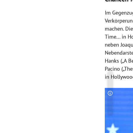
Im
Gegenzug
Verkörperung
machen. Die
Time... in
H
neben
Joaq
Nebendarstel
Hanks
(„A B
Pacino
(„The
in
Hollywoo
Copyright-