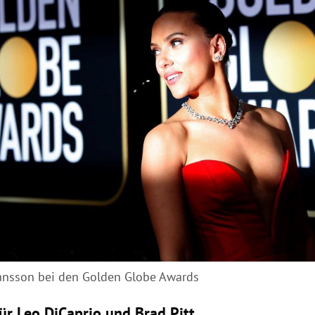
hansson bei den Golden Globe Awards
ür Leo DiCaprio und Brad Pitt