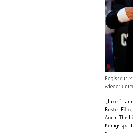
Regisseur Ma
wieder unte
„Joker“ kan
Bester Film
Auch „The I
Königsspart