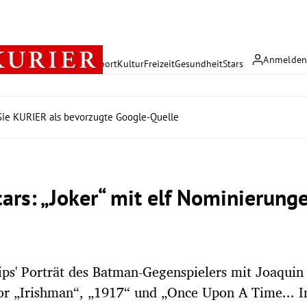
Anmelde
rreich
Politik
Wirtschaft
Sport
Kultur
Freizeit
Gesundheit
Stars
ie KURIER als bevorzugte Google-Quelle
cars: „Joker“ mit elf Nominierung
ips' Porträt des Batman-Gegenspielers mit Joaquin
or „Irishman“, „1917“ und „Once Upon A Time... 