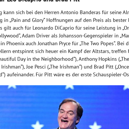
 kann sich bei den Herren
Antonio Banderas
für seine A
 in „Pain and Glory“ Hoffnungen auf den Preis als bester 
s gilt auch für
Leonardo DiCaprio
für seine Leistung in „
ollywood
“, Adam Driver als Johansson-Gegenspieler in „Ma
uin Phoenix
auch
Jonathan Pryce
für „The Two Popes“. Bei
lern entspinnt sich heuer ein Kampf der Altstars, treffen
eautiful Day in the Neighborhood“),
Anthony Hopkins
(„The
 Irishman“),
Joe Pesci
(„The Irishman“) und
Brad Pitt
(„Once
d
“) aufeinander. Für Pitt wäre es der erste Schauspieler-Os
Hinweis öffnen/schließen