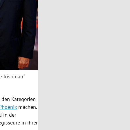
e Irishman"
 den Kategorien
Phoenix
machen.
d in der
gisseure in ihrer