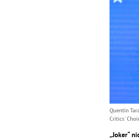
Quentin Tar
Critics' Cho
„Joker“ n