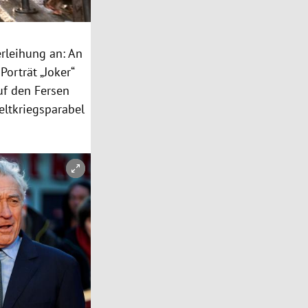
erleihung
an: An
Porträt „Joker“
uf den Fersen
ltkriegsparabel