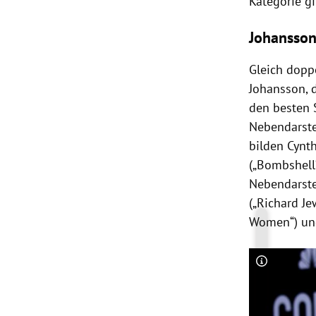
Kategorie gil
Johansson
Gleich dopp
Johansson
,
den besten 
Nebendarste
bilden
Cynth
(„Bombshell
Nebendarste
(„
Richard Je
Women“) u
Copyright-