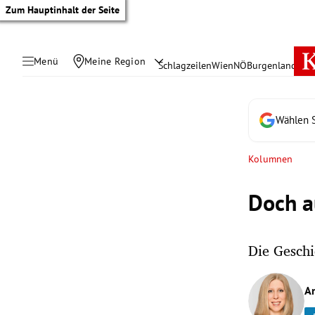
Zum Hauptinhalt der Seite
Menü
Meine Region
Schlagzeilen
Wien
NÖ
Burgenland
Öste
Wählen S
Kolumnen
Doch a
Die Geschi
tik Untermenü
A
rreich Untermenü