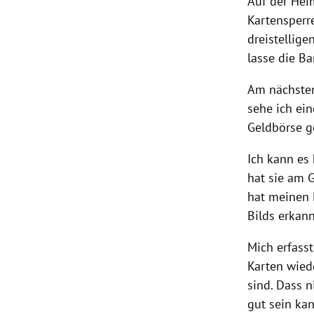
Auf der Hei
Kartensperr
dreistellig
lasse die B
Am nächsten
sehe ich ei
Geldbörse g
Ich kann es
hat sie am G
hat meinen
Bilds erkann
Mich erfasst
Karten wied
sind. Dass n
gut sein kan