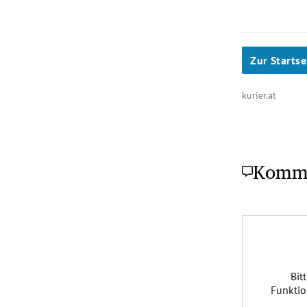
Zur Startse
kurier.at
Komm