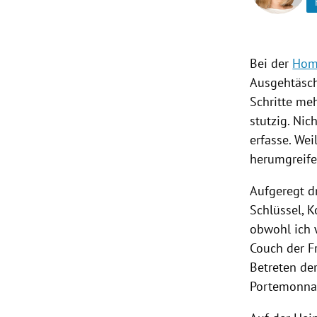
rt Untermenü
Bei der
Hom
schaft Untermenü
Ausgehtäsc
s Untermenü
Schritte me
stutzig. Nic
zeit Untermenü
erfasse. Wei
herumgreife
undheit Untermenü
Aufgeregt d
tur Untermenü
Schlüssel, K
obwohl ich w
nung Untermenü
Couch der F
Betreten de
lität Untermenü
Portemonna