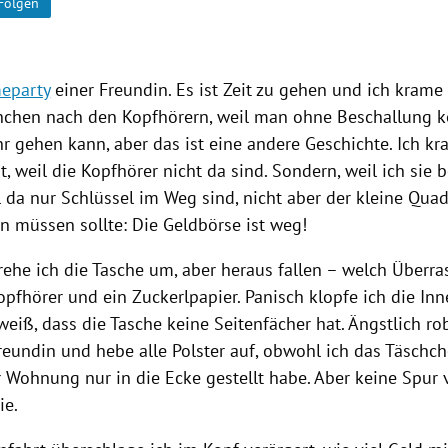
Folgen
eparty
einer Freundin. Es ist Zeit zu gehen und ich krame
hchen nach den Kopfhörern, weil man ohne
Beschallung
k
hr gehen kann, aber das ist eine andere Geschichte. Ich 
ht, weil die Kopfhörer nicht da sind. Sondern, weil ich sie 
l da nur Schlüssel im Weg sind, nicht aber der kleine Qua
n müssen sollte: Die Geldbörse ist weg!
rehe ich die Tasche um, aber heraus fallen – welch Überr
opfhörer und ein Zuckerlpapier. Panisch klopfe ich die Inn
eiß, dass die Tasche keine Seitenfächer hat. Ängstlich ro
reundin und hebe alle Polster auf, obwohl ich das Täschc
r Wohnung nur in die Ecke gestellt habe. Aber keine Spu
ie.