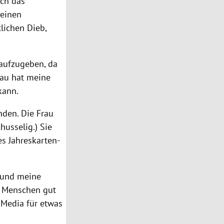
ich das
 einen
lichen Dieb,
 aufzugeben, da
rau hat meine
kann.
nden. Die Frau
husselig.) Sie
s Jahreskarten-
d und meine
e Menschen gut
 Media für etwas