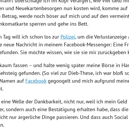
mfahrt überschlage ich im Kopf verärgert, wie viel Geld m
en und Neuekartenbesorgen nun kosten wird, komme auf
en Betrag, werde noch böser auf mich und auf den vermeint
ankomatkarte sperren und gehe ins Bett.
 Tag will ich schon los zur
Polizei
, um die Verlustanzeige
ne neue Nachricht in meinem Facebook-Messenger: Eine F
efunden. Sie möchte wissen, wie sie sie mir zurückgeben 
 kaum fassen – und halte wenig später meine Börse in Hä
ehsteig gefunden. (So viel zur Dieb-These, ich war bloß sc
 Namen auf
Facebook
gegoogelt und mich aufgrund meine
t.
 eine Welle der Dankbarkeit, nicht nur, weil ich mein Gel
er, sondern auch eine Bestätigung erhalten habe, dass di
icht nur ärgerliche Dinge passieren. Und dass auch Social
n.