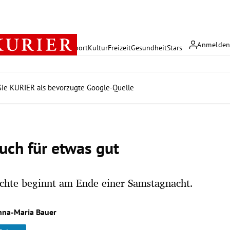
Anmelde
rreich
Politik
Wirtschaft
Sport
Kultur
Freizeit
Gesundheit
Stars
ie KURIER als bevorzugte Google-Quelle
uch für etwas gut
chte beginnt am Ende einer Samstagnacht.
nna-Maria Bauer