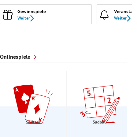
Gewinnspiele
Veranstal
Weiter
Weiter
Onlinespiele
Solitaer
Sudoku