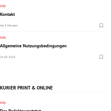
rreich Untermenü
Info
Kontakt
rt Untermenü
Vor 3 Minuten
schaft Untermenü
Info
s Untermenü
Allgemeine Nutzungsbedingungen
zeit Untermenü
24.05.2018
undheit Untermenü
tur Untermenü
KURIER PRINT & ONLINE
nung Untermenü
lität Untermenü
Info
Das Redakteursstatut