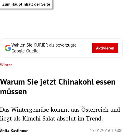
Zum Hauptinhalt der Seite
Wählen Sie KURIER als bevorzugte
Aktivieren
Google-Quelle
Winter
Warum Sie jetzt Chinakohl essen
müssen
Das Wintergemüse kommt aus Österreich und
liegt als Kimchi-Salat absolut im Trend.
tik Untermenü
Anita Kattinger
15.01.2016, 05:00