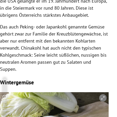
die
USA
gelangte er im 19. Jahrhundert nach
Europa
,
in die
Steiermark
vor rund 80 Jahren. Diese ist
übrigens
Österreichs
stärkstes Anbaugebiet.
Das auch Peking- oder Japankohl genannte Gemüse
gehört zwar zur Familie der Kreuzblütengewächse, ist
aber nur entfernt mit den bekannten Kohlarten
verwandt.
Chinakohl
hat auch nicht den typischen
Kohlgeschmack: Seine leicht süßlichen, nussigen bis
neutralen Aromen passen gut zu Salaten und
Suppen.
Wintergemüse
Copyright-Hinweis öffnen/schließen