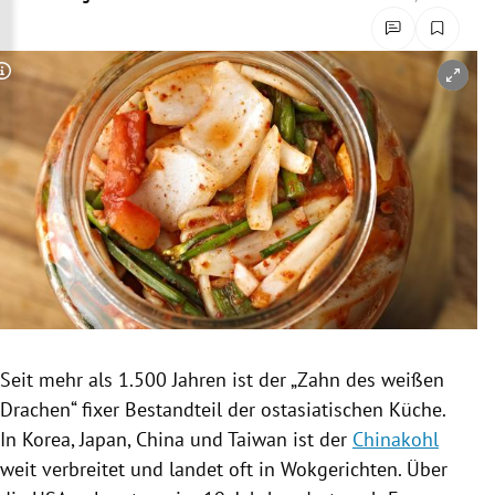
rreich Untermenü
rt Untermenü
Copyright-Hinweis öffnen/schließen
schaft Untermenü
s Untermenü
zeit Untermenü
undheit Untermenü
tur Untermenü
Seit mehr als 1.500 Jahren ist der „Zahn des weißen
nung Untermenü
Drachen
“ fixer Bestandteil der ostasiatischen Küche.
In
Korea
,
Japan
,
China
und
Taiwan
ist der
Chinakohl
lität Untermenü
weit verbreitet und landet oft in
Wokgerichten
. Über