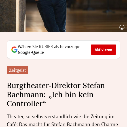
erreich Untermenü
rt Untermenü
tschaft Untermenü
rs Untermenü
Wählen Sie KURIER als bevorzugte
Aktivieren
Google-Quelle
izeit Untermenü
Zeitgeist
undheit Untermenü
Burgtheater-Direktor Stefan
tur Untermenü
Bachmann: „Ich bin kein
Controller“
nung Untermenü
ilität Untermenü
Theater, so selbstverständlich wie die Zeitung im
Café: Das macht für Stefan Bachmann den Charme