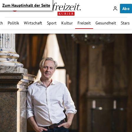
Zum Hauptinhalt der Seite
Abo
ch
Politik
Wirtschaft
Sport
Kultur
Freizeit
Gesundheit
Stars
itik Untermenü