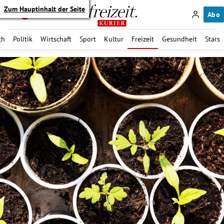
Zum Hauptinhalt der Seite
Abo
ch
Politik
Wirtschaft
Sport
Kultur
Freizeit
Gesundheit
Stars
itik Untermenü