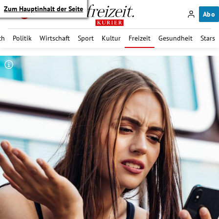
Zum Hauptinhalt der Seite
Abo
ch
Politik
Wirtschaft
Sport
Kultur
Freizeit
Gesundheit
Stars
itik Untermenü