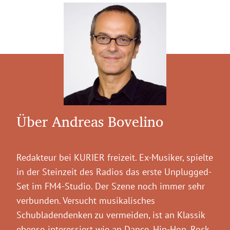
Über Andreas Bovelino
Redakteur bei KURIER freizeit. Ex-Musiker, spielte
in der Steinzeit des Radios das erste Unplugged-
Set im FM4-Studio. Der Szene noch immer sehr
verbunden. Versucht musikalisches
Schubladendenken zu vermeiden, ist an Klassik
ebenso interessiert wie an Dance, Hip-Hop, Rock