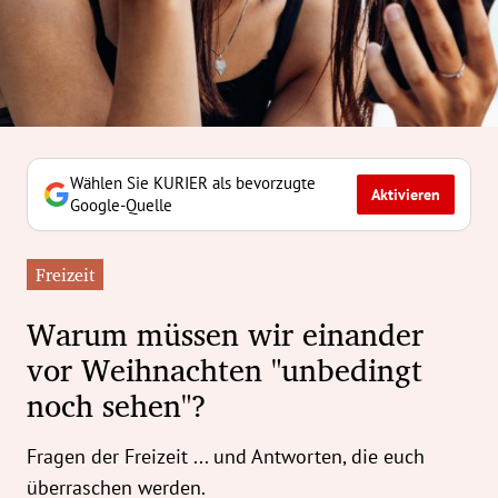
erreich Untermenü
rt Untermenü
tschaft Untermenü
rs Untermenü
Wählen Sie KURIER als bevorzugte
Aktivieren
Google-Quelle
izeit Untermenü
Freizeit
undheit Untermenü
Warum müssen wir einander
tur Untermenü
vor Weihnachten "unbedingt
noch sehen"?
nung Untermenü
ilität Untermenü
Fragen der Freizeit ... und Antworten, die euch
überraschen werden.