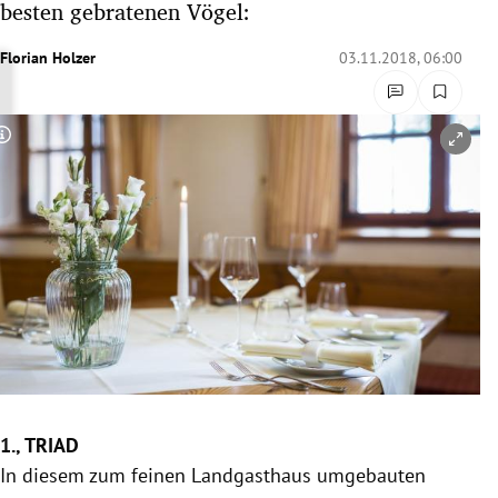
besten gebratenen Vögel:
rreich Untermenü
Florian Holzer
03.11.2018, 06:00
rt Untermenü
schaft Untermenü
Copyright-Hinweis öffnen/schließen
s Untermenü
zeit Untermenü
undheit Untermenü
tur Untermenü
nung Untermenü
1., TRIAD
lität Untermenü
In diesem zum feinen Landgasthaus umgebauten