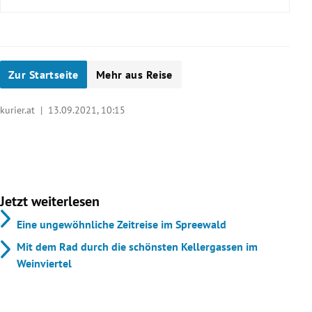
Zur Startseite
Mehr aus Reise
bleiche.de
spreewald.de
kurier.at |
13.09.2021, 10:15
pueckler-museum.de
lueneburger-heide.de
Jetzt weiterlesen
Eine ungewöhnliche Zeitreise im Spreewald
deutsche-weinstrasse.de
Mit dem Rad durch die schönsten Kellergassen im
Weinviertel
germany.travel/german-local-culture