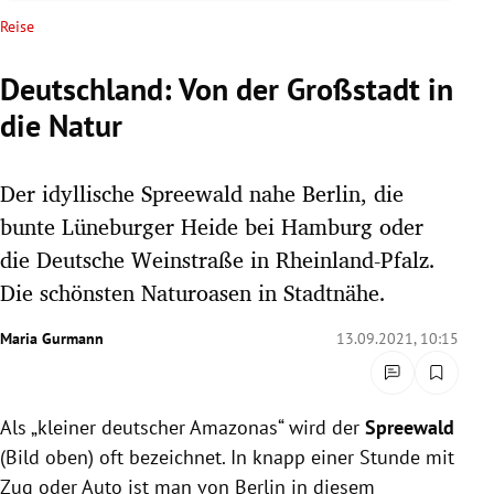
rreich Untermenü
Reise
rt Untermenü
Deutschland: Von der Großstadt in
die Natur
schaft Untermenü
s Untermenü
Der idyllische Spreewald nahe Berlin, die
bunte Lüneburger Heide bei Hamburg oder
zeit Untermenü
die Deutsche Weinstraße in Rheinland-Pfalz.
Die schönsten Naturoasen in Stadtnähe.
undheit Untermenü
Maria Gurmann
13.09.2021, 10:15
tur Untermenü
nung Untermenü
Als „kleiner deutscher Amazonas“ wird der
Spreewald
lität Untermenü
(Bild oben) oft bezeichnet. In knapp einer Stunde mit
Zug oder Auto ist man von Berlin in diesem