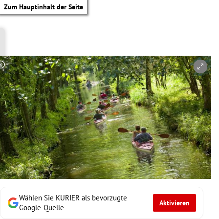
Zum Hauptinhalt der Seite
Copyright-Hinweis öffnen/schließen
Wählen Sie KURIER als bevorzugte
Aktivieren
tik Untermenü
Google-Quelle