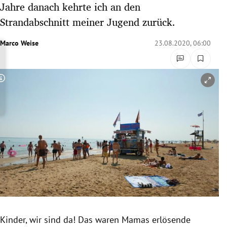
Jahre danach kehrte ich an den
rreich Untermenü
Strandabschnitt meiner Jugend zurück.
rt Untermenü
Marco Weise
23.08.2020, 06:00
schaft Untermenü
Copyright-Hinweis öffnen/schließen
s Untermenü
zeit Untermenü
undheit Untermenü
tur Untermenü
nung Untermenü
lität Untermenü
Kinder, wir sind da! Das waren Mamas erlösende