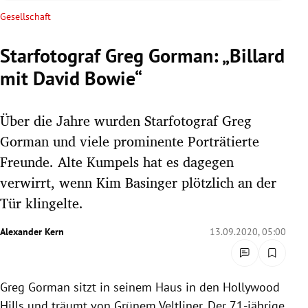
rreich Untermenü
Gesellschaft
rt Untermenü
Starfotograf Greg Gorman: „Billard
mit David Bowie“
schaft Untermenü
s Untermenü
Über die Jahre wurden Starfotograf Greg
Gorman und viele prominente Porträtierte
zeit Untermenü
Freunde. Alte Kumpels hat es dagegen
verwirrt, wenn Kim Basinger plötzlich an der
undheit Untermenü
Tür klingelte.
tur Untermenü
Alexander Kern
13.09.2020, 05:00
nung Untermenü
lität Untermenü
Greg Gorman sitzt in seinem Haus in den Hollywood
Hills und träumt von Grünem Veltliner. Der 71-jährige