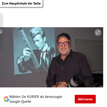
Zum Hauptinhalt der Seite
Copyright-Hinweis öffnen/schließen
Wählen Sie KURIER als bevorzugte
Aktivieren
tik Untermenü
Google-Quelle