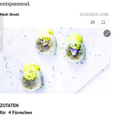
entspannend.
rreich Untermenü
Heidi Strobl
22.03.2019, 12:06
rt Untermenü
schaft Untermenü
Copyright-Hinweis öffnen/schließen
s Untermenü
zeit Untermenü
undheit Untermenü
tur Untermenü
nung Untermenü
ZUTATEN
lität Untermenü
für 4 Förmchen