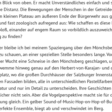
n Blick von oben. Er macht Unverständliches einfach und 
 Distanz. Die Bewegungen der Menschen in der Getreid
om kleinen Plateau am äußeren Ende der Bürgerwehr aus 
 und fast zoologisch aufregend aus: Wie schaffen es diese
bloß, einander auf engem Raum so vorbildlich auszuweic
 zu finden?
r bleibe ich bei meinem Spaziergang über den Mönchsbe
u schauen, an einer speziellen Stelle besonders lange. Vor
er Wucht eine Schneise in den Mönchsberg geschlagen, u
wemme hinweg genau auf den Herbert-von-Karajan- und 
splatz, wo die großen Durchhäuser der Salzburger Innenst
 Fassaden bilden, alle in unterschiedlichen Pastellfarben
tatur und nur im Detail zu unterscheiden. Ihre Geschichte
icher nicht sein. Aber die Vogelperspektive macht sie für
tung gleich. Ein gelber Sound-of-Music-Hop-on-Hop-of-Bus
erfekte Ensemble, biegt ab und verschwindet im Berg.