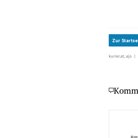
Zur Startse
kurier.at, ajo |
Komm