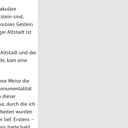
akuläre
stein sind,
poröses Gestein
er Altstadt ist
Altstadt und der
de, kam eine
ese Weise die
Monumentalität
n dieser
e, durch die ich
arbeiten wurden
 lief. Erstens –
ens hatte bald