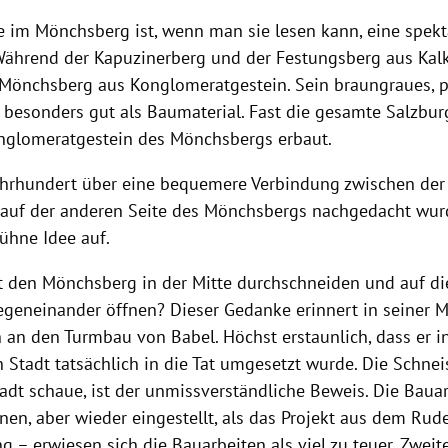
e im Mönchsberg ist, wenn man sie lesen kann, eine spekt
Während der Kapuzinerberg und der Festungsberg aus Kalk
 Mönchsberg aus Konglomeratgestein. Sein braungraues, 
 besonders gut als Baumaterial. Fast die gesamte Salzburg
glomeratgestein des Mönchsbergs erbaut.
Jahrhundert über eine bequemere Verbindung zwischen der 
auf der anderen Seite des Mönchsbergs nachgedacht wur
ühne Idee auf.
 den Mönchsberg in der Mitte durchschneiden und auf di
gegeneinander öffnen? Dieser Gedanke erinnert in seiner 
 an den Turmbau von Babel. Höchst erstaunlich, dass er i
 Stadt tatsächlich in die Tat umgesetzt wurde. Die Schneis
stadt schaue, ist der unmissverständliche Beweis. Die Bau
n, aber wieder eingestellt, als das Projekt aus dem Ruder
 – erwiesen sich die Bauarbeiten als viel zu teuer. Zweit