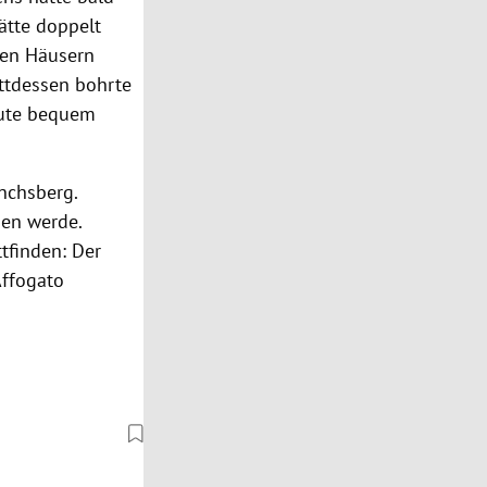
ätte doppelt
uen Häusern
attdessen bohrte
eute bequem
nchsberg.
uen werde.
tfinden: Der
Affogato