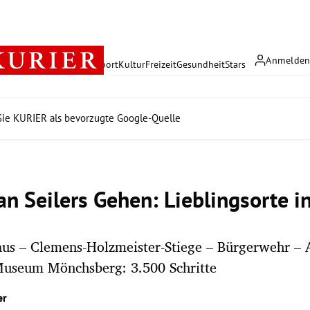
Anmelde
rreich
Politik
Wirtschaft
Sport
Kultur
Freizeit
Gesundheit
Stars
ie KURIER als bevorzugte Google-Quelle
an Seilers Gehen: Lieblingsorte i
aus – Clemens-Holzmeister-Stiege – Bürgerwehr – 
Museum Mönchsberg: 3.500 Schritte
er