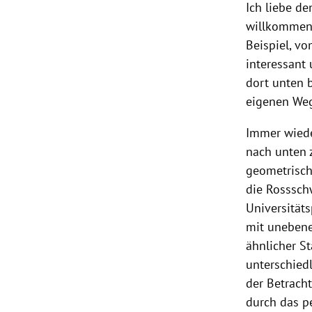
Ich liebe de
willkommene
Beispiel, v
interessant
dort unten 
eigenen Weg
Immer wiede
nach unten z
geometrisch
die Rosssch
Universität
mit unebenen
ähnlicher S
unterschiedl
der Betrach
durch das p