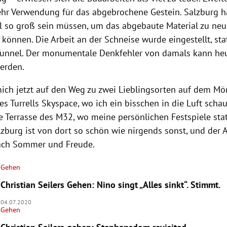
r Verwendung für das abgebrochene Gestein. Salzburg h
l so groß sein müssen, um das abgebaute Material zu ne
 können. Die Arbeit an der Schneise wurde eingestellt, st
Tunnel. Der monumentale Denkfehler von damals kann h
werden.
ich jetzt auf den Weg zu zwei Lieblingsorten auf dem Mö
es Turrells Skyspace, wo ich ein bisschen in die Luft scha
e Terrasse des M32, wo meine persönlichen Festspiele stat
lzburg ist von dort so schön wie nirgends sonst, und der 
ach Sommer und Freude.
Gehen
Christian Seilers Gehen: Nino singt „Alles sinkt“. Stimmt.
04.07.2020
Gehen