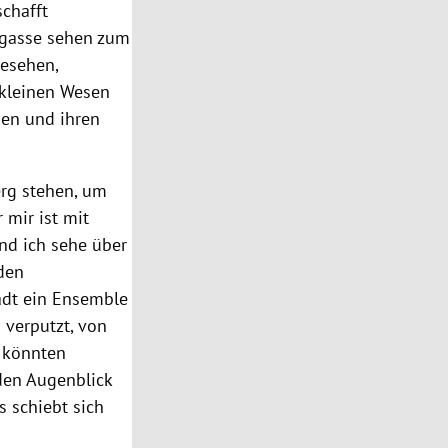
schafft
egasse sehen zum
gesehen,
 kleinen Wesen
hen und ihren
rg stehen, um
 mir ist mit
nd ich sehe über
den
adt ein Ensemble
 verputzt, von
n könnten
 den Augenblick
 schiebt sich