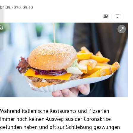
rreich Untermenü
04.09.2020, 09:30
rt Untermenü
Copyright-Hinweis öffnen/schließen
schaft Untermenü
s Untermenü
zeit Untermenü
undheit Untermenü
tur Untermenü
nung Untermenü
Während italienische Restaurants und Pizzerien
immer noch keinen Ausweg aus der Coronakrise
lität Untermenü
gefunden haben und oft zur Schließung gezwungen