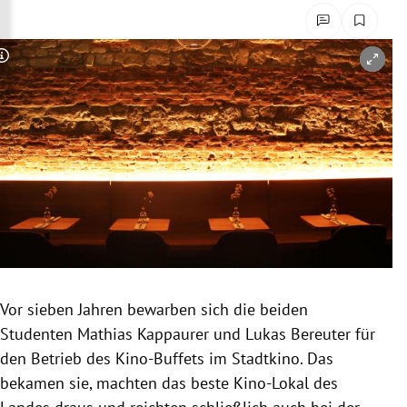
rreich Untermenü
rt Untermenü
Copyright-Hinweis öffnen/schließen
schaft Untermenü
s Untermenü
zeit Untermenü
undheit Untermenü
tur Untermenü
Vor sieben Jahren bewarben sich die beiden
nung Untermenü
Studenten Mathias Kappaurer und Lukas Bereuter für
den Betrieb des Kino-Buffets im Stadtkino. Das
lität Untermenü
bekamen sie, machten das beste Kino-Lokal des