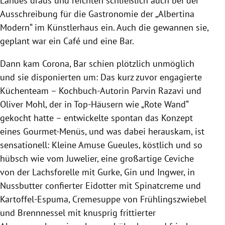
Landes draus und reichten schließlich auch bei der
Ausschreibung für die Gastronomie der „Albertina
Modern“ im Künstlerhaus ein. Auch die gewannen sie,
geplant war ein Café und eine Bar.
Dann kam Corona, Bar schien plötzlich unmöglich
und sie disponierten um: Das kurz zuvor engagierte
Küchenteam – Kochbuch-Autorin Parvin Razavi und
Oliver Mohl, der in Top-Häusern wie „Rote Wand“
gekocht hatte – entwickelte spontan das Konzept
eines Gourmet-Menüs, und was dabei herauskam, ist
sensationell: Kleine Amuse Gueules, köstlich und so
hübsch wie vom Juwelier, eine großartige Ceviche
von der Lachsforelle mit Gurke, Gin und Ingwer, in
Nussbutter confierter Eidotter mit Spinatcreme und
Kartoffel-Espuma, Cremesuppe von Frühlingszwiebel
und Brennnessel mit knusprig frittierter