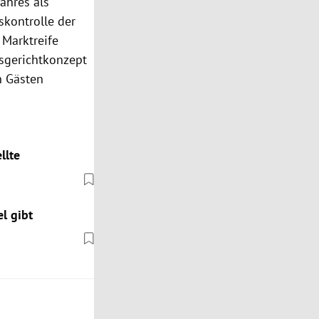
ahres als
skontrolle der
 Marktreife
esgerichtkonzept
en Gästen
llte
l gibt