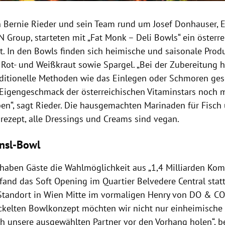
Bernie Rieder und sein Team rund um Josef Donhauser, 
 Group, starteten mit „Fat Monk – Deli Bowls“ ein österre
. In den Bowls finden sich heimische und saisonale Prod
 Rot- und Weißkraut sowie Spargel. „
Bei der Zubereitung h
aditionelle Methoden wie das Einlegen oder Schmoren ges
 Eigengeschmack der österreichischen Vitaminstars noch 
en“, sagt Rieder. Die hausgemachten Marinaden für Fisch 
rezept, alle Dressings und Creams sind vegan.
nsl-Bowl
 haben Gäste die Wahlmöglichkeit aus „1,4 Milliarden Kom
and das Soft Opening im Quartier Belvedere Central statt,
 Standort in Wien Mitte im vormaligen Henry von DO & CO
ckelten Bowlkonzept möchten wir nicht nur einheimische 
h unsere ausgewählten Partner vor den Vorhang holen“, be