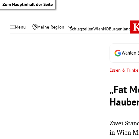
Zum Hauptinhalt der Seite
Menü
Meine Region
Schlagzeilen
Wien
NÖ
Burgenland
Öste
Wählen S
Essen & Trinke
„Fat M
Hauben
Zwei Stand
tik Untermenü
in Wien Mi
rreich Untermenü