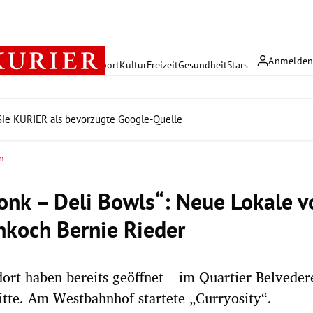
Anmelde
rreich
Politik
Wirtschaft
Sport
Kultur
Freizeit
Gesundheit
Stars
ie KURIER als bevorzugte Google-Quelle
n
onk – Deli Bowls“: Neue Lokale v
koch Bernie Rieder
ort haben bereits geöffnet – im Quartier Belveder
tte. Am Westbahnhof startete „Curryosity“.