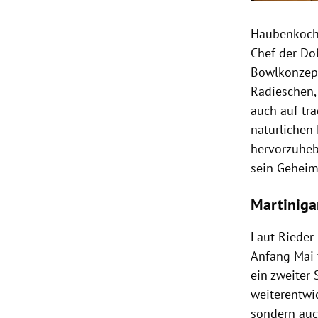
Haubenkoch 
Chef der DoN
Bowlkonzept
Radieschen,
auch auf tr
natürlichen
hervorzuheb
sein Geheim
Martiniga
Laut Rieder
Anfang Mai f
ein zweiter
weiterentwi
sondern auc