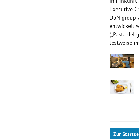
In Hinkunft 
Executive C
DoN group ve
entwickelt 
(„Pasta del 
testweise im
Zur Startse