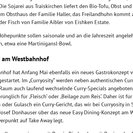
ie Sojarei aus Traiskirchen liefert den Bio-Tofu, Obst u
 Obsthaus der Familie Haller, das Freilandhuhn kommt 
 der Fisch von Familie
Aibler
von Eishken Estate.
öhepunkte sollen saisonale und an die Jahreszeit angele
n, etwa eine Martinigansl-Bowl.
y am Westbahnhof
hof hat Anfang Mai ebenfalls ein neues Gastrokonzept 
estartet. Im „Curryosity“ werden
neben authentischen Cur
 Raum auch laufend wechselnde Curry-Specials angeboten.
prünglich für ,Fleisch‘ oder ,Beilage zum Reis‘. Daher ist fü
oder Gulasch ein Curry-Gericht, das wir bei Curryosity in
 Josef Donhauser über das neue Easy Dining-Konzept am 
erpunkt auf Take Away legt.