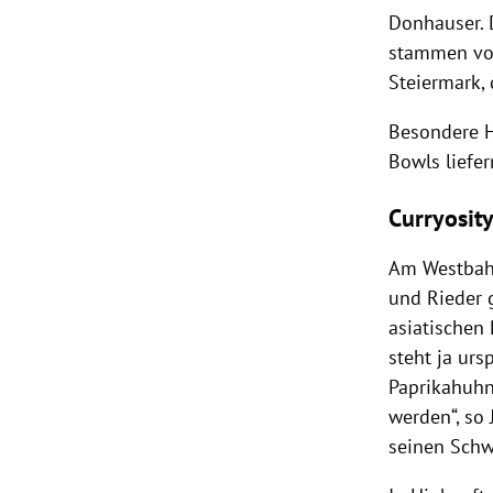
Donhauser. D
stammen vom
Steiermark,
Besondere H
Bowls liefer
Curryosit
Am Westbahn
und Rieder g
asiatischen
steht ja urs
Paprikahuhn 
werden“, so
seinen Schw