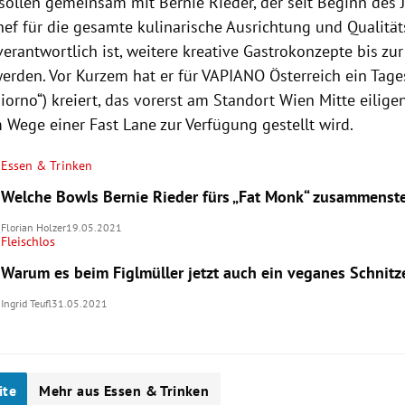
sollen gemeinsam mit Bernie Rieder, der seit Beginn des J
hef für die gesamte kulinarische Ausrichtung und Qualität
rantwortlich ist, weitere kreative Gastrokonzepte bis zur
werden. Vor Kurzem hat er für VAPIANO Österreich ein Tag
giorno“) kreiert, das vorerst am Standort Wien Mitte eilig
 Wege einer Fast Lane zur Verfügung gestellt wird.
Essen & Trinken
Welche Bowls Bernie Rieder fürs „Fat Monk“ zusammenste
Florian Holzer
19.05.2021
Fleischlos
Warum es beim Figlmüller jetzt auch ein veganes Schnitze
Ingrid Teufl
31.05.2021
ite
Mehr aus Essen & Trinken