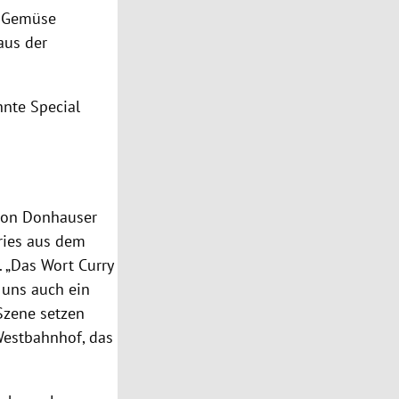
nd Gemüse
aus der
hnte Special
von Donhauser
ries aus dem
 „Das Wort Curry
r uns auch ein
 Szene setzen
Westbahnhof, das