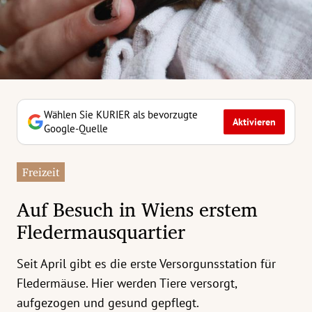
erreich Untermenü
rt Untermenü
tschaft Untermenü
rs Untermenü
Wählen Sie KURIER als bevorzugte
Aktivieren
Google-Quelle
izeit Untermenü
Freizeit
undheit Untermenü
Auf Besuch in Wiens erstem
tur Untermenü
Fledermausquartier
nung Untermenü
Seit April gibt es die erste Versorgunsstation für
ilität Untermenü
Fledermäuse. Hier werden Tiere versorgt,
aufgezogen und gesund gepflegt.