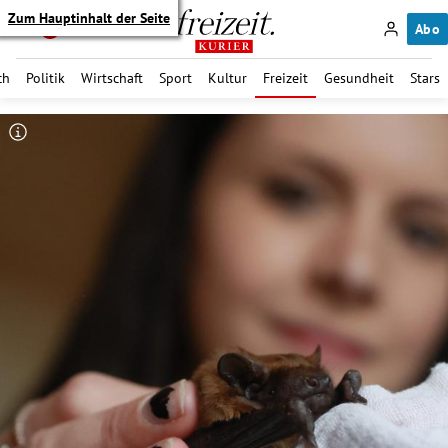
Zum Hauptinhalt der Seite
Abo
ch
Politik
Wirtschaft
Sport
Kultur
Freizeit
Gesundheit
Stars
itik Untermenü